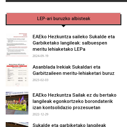
LEP-ari buruzko albisteak
EAEko Hezkuntza saileko Sukalde eta
Garbiketako langileak: salbuespen
meritu lehiaketako LEPa
2024-09-19
Asanblada Irekiak Sukaldari eta
Garbitzaileen meritu-lehiaketari buruz
2023-02-03
EAEko Hezkuntza Sailak ez du bertako
langileak egonkortzeko borondaterik
izan kontsolidazio prozesuetan
2022-12-29
Sukalde eta garbiketako langileak