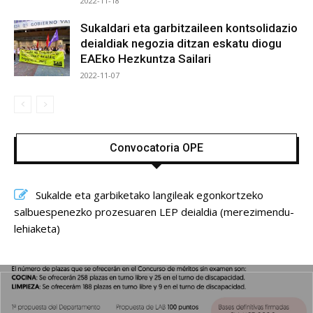
2022-11-18
Sukaldari eta garbitzaileen kontsolidazio
deialdiak negozia ditzan eskatu diogu
EAEko Hezkuntza Sailari
2022-11-07
Convocatoria OPE
Sukalde eta garbiketako langileak egonkortzeko
salbuespenezko prozesuaren LEP deialdia (merezimendu-
lehiaketa)