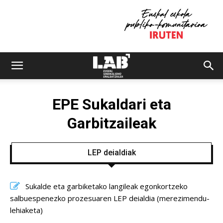
EPE Sukaldari eta
Garbitzaileak
LEP deialdiak
Sukalde eta garbiketako langileak egonkortzeko
salbuespenezko prozesuaren LEP deialdia (merezimendu-
lehiaketa)