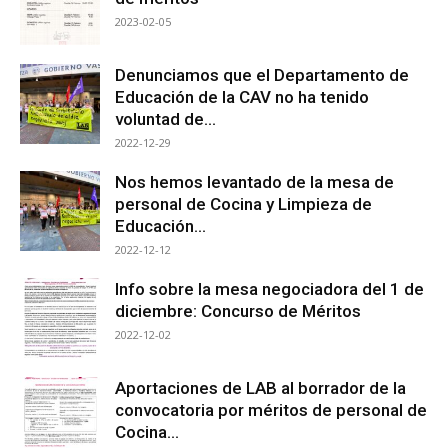
2023-02-05
Denunciamos que el Departamento de
Educación de la CAV no ha tenido
voluntad de...
2022-12-29
Nos hemos levantado de la mesa de
personal de Cocina y Limpieza de
Educación...
2022-12-12
Info sobre la mesa negociadora del 1 de
diciembre: Concurso de Méritos
2022-12-02
Aportaciones de LAB al borrador de la
convocatoria por méritos de personal de
Cocina...