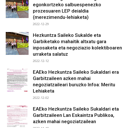
egonkortzeko salbuespenezko
prozesuaren LEP deialdia
(merezimendu-lehiaketa)
2022-12-29
Hezkuntza Saileko Sukalde eta
Garbiketako mahaitik altxatu gara
inposaketa eta negoziazio kolektiboaren
urraketa salatuz
2022-12-12
EAEko Hezkuntza Saileko Sukaldari era
Garbitzaileen azken mahai
negoziatzaileari buruzko Infoa: Meritu
Lehiaketa
2022-12-02
EAEko Hezkuntza Saileko Sukaldari eta
Garbitzaileen Lan Eskaintza Publikoa,
azken mahai negoziatzailean