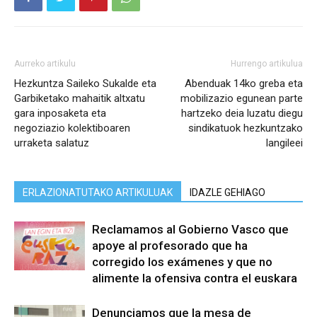
Aurreko artikulu
Hurrengo artikulua
Hezkuntza Saileko Sukalde eta
Abenduak 14ko greba eta
Garbiketako mahaitik altxatu
mobilizazio egunean parte
gara inposaketa eta
hartzeko deia luzatu diegu
negoziazio kolektiboaren
sindikatuok hezkuntzako
urraketa salatuz
langileei
ERLAZIONATUTAKO ARTIKULUAK
IDAZLE GEHIAGO
Reclamamos al Gobierno Vasco que
apoye al profesorado que ha
corregido los exámenes y que no
alimente la ofensiva contra el euskara
Denunciamos que la mesa de