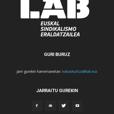
GURI BURUZ
Jarri gurekin harremanetan:
irakaskuntza@lab.eus
JARRAITU GUREKIN