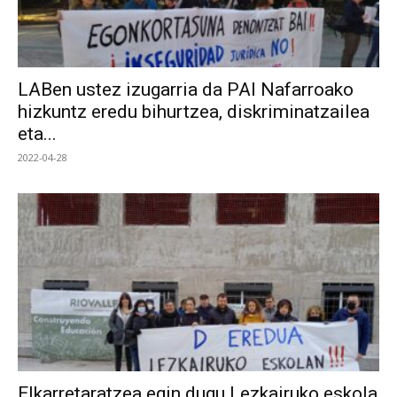
LABen ustez izugarria da PAI Nafarroako
hizkuntz eredu bihurtzea, diskriminatzailea
eta...
2022-04-28
Elkarretaratzea egin dugu Lezkairuko eskola