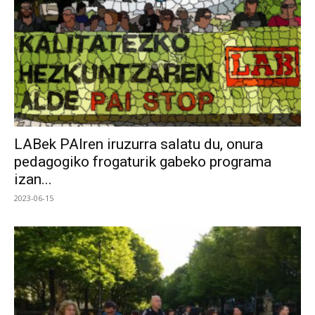
LABek PAIren iruzurra salatu du, onura
pedagogiko frogaturik gabeko programa
izan...
2023-06-15