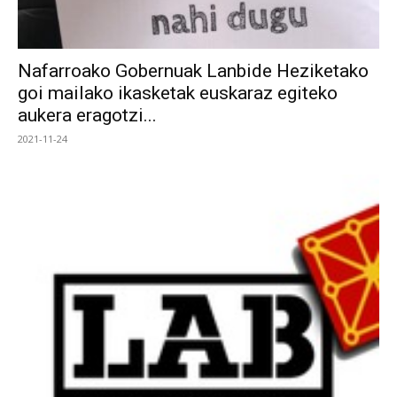
Nafarroako Gobernuak Lanbide Heziketako
goi mailako ikasketak euskaraz egiteko
aukera eragotzi...
2021-11-24