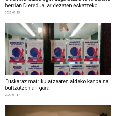
berrian D eredua jar dezaten eskatzeko
2022-02-25
Euskaraz matrikulatzearen aldeko kanpaina
bultzatzen ari gara
2022-01-17