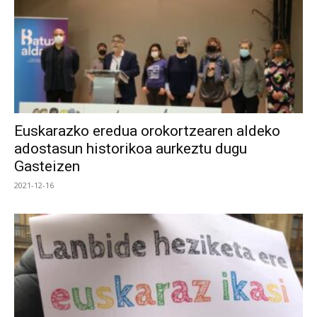
Euskarazko eredua orokortzearen aldeko
adostasun historikoa aurkeztu dugu
Gasteizen
2021-12-16