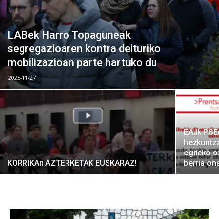
LABek Harro Topaguneak
segregazioaren kontra deituriko
mobilizazioan parte hartuko du
2025-11-27
EAJk PSEr
hezkuntza
egiteko o
KORRIKAn AZTERKETAK EUSKARAZ!
berria on