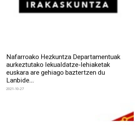
Nafarroako Hezkuntza Departamentuak
aurkeztutako lekualdatze-lehiaketak
euskara are gehiago baztertzen du
Lanbide...
2021-10-27