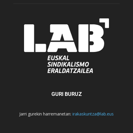
GURI BURUZ
Jarri gurekin harremanetan:
irakaskuntza@lab.eus