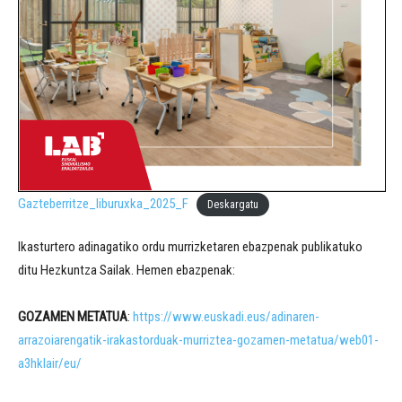
Gazteberritze_liburuxka_2025_F
Deskargatu
Ikasturtero adinagatiko ordu murrizketaren ebazpenak publikatuko
ditu Hezkuntza Sailak. Hemen ebazpenak:
GOZAMEN METATUA
:
https://www.euskadi.eus/adinaren-
arrazoiarengatik-irakastorduak-murriztea-gozamen-metatua/web01-
a3hklair/eu/