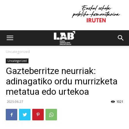
Uncategorized
Uncategorized
Gazteberritze neurriak:
adinagatiko ordu murrizketa
metatua edo urtekoa
2025-06-27
1021