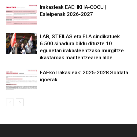
Irakasleak EAE: IKHA-COCU |
Esleipenak 2026-2027
LAB, STEILAS eta ELA sindikatuek
6.500 sinadura bildu dituzte 10
egunetan irakasleentzako murgiltze
ikastaroak mantentzearen alde
EAEko Irakasleak: 2025-2028 Soldata
igoerak