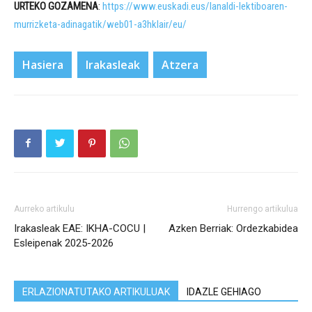
URTEKO GOZAMENA
:
https://www.euskadi.eus/lanaldi-lektiboaren-
murrizketa-adinagatik/web01-a3hklair/eu/
Hasiera
Irakasleak
Atzera
Aurreko artikulu
Hurrengo artikulua
Irakasleak EAE: IKHA-COCU |
Azken Berriak: Ordezkabidea
Esleipenak 2025-2026
ERLAZIONATUTAKO ARTIKULUAK
IDAZLE GEHIAGO