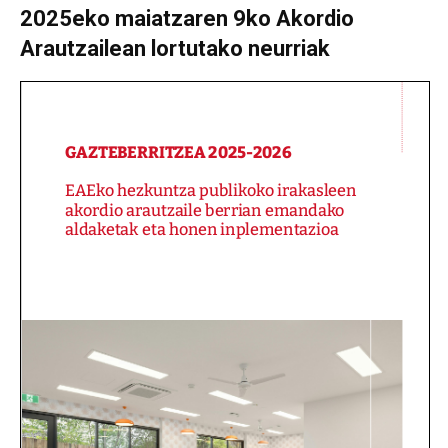
2025eko maiatzaren 9ko Akordio
Arautzailean lortutako neurriak