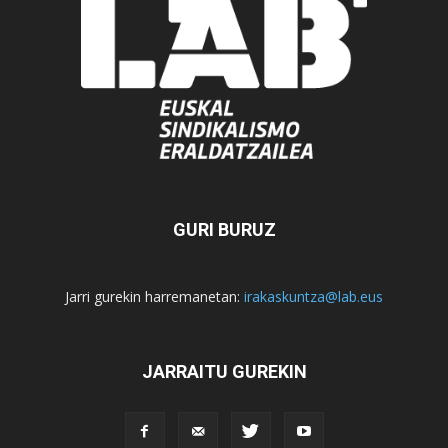
GURI BURUZ
Jarri gurekin harremanetan:
irakaskuntza@lab.eus
JARRAITU GUREKIN