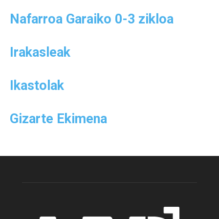
Nafarroa Garaiko 0-3 zikloa
Irakasleak
Ikastolak
Gizarte Ekimena