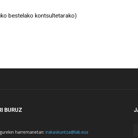
ko bestelako kontsultetarako)
I BURUZ
J
i gurekin harremanetan:
irakaskuntza@lab.eus