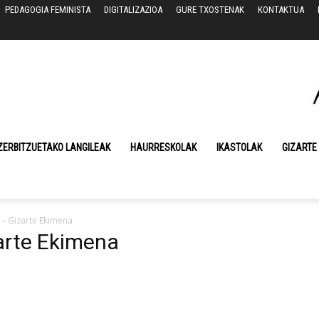
PEDAGOGIA FEMINISTA
DIGITALIZAZIOA
GURE TXOSTENAK
KONTAKTUA
ZERBITZUETAKO LANGILEAK
HAURRESKOLAK
IKASTOLAK
GIZARTE
– Gizarte Ekimena
arte Ekimena