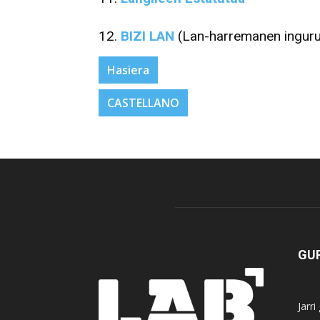
12.
BIZI LAN
(Lan-harremanen inguru
Hasiera
CASTELLANO
GUR
Jarr