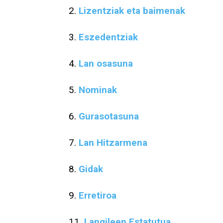
2.
Lizentziak eta baimenak
3.
Eszedentziak
4.
Lan osasuna
5.
Nominak
6.
Gurasotasuna
7.
Lan Hitzarmena
8.
Gidak
9.
Erretiroa
11.
Langileen Estatutua