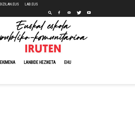
BIZILAN.EUS
LAB.EUS
 EKIMENA
LANBIDE HEZIKETA
EHU