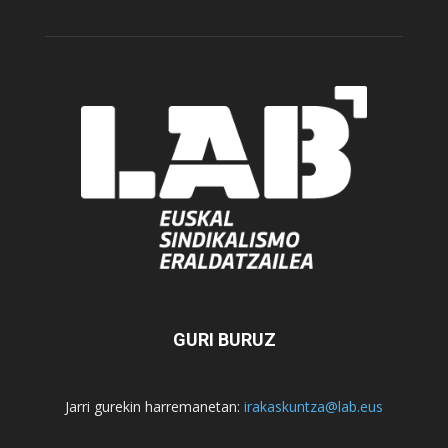
GURI BURUZ
Jarri gurekin harremanetan:
irakaskuntza@lab.eus