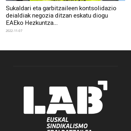
Sukaldari eta garbitzaileen kontsolidazio
deialdiak negozia ditzan eskatu diogu
EAEko Hezkuntza...
2022-11-07