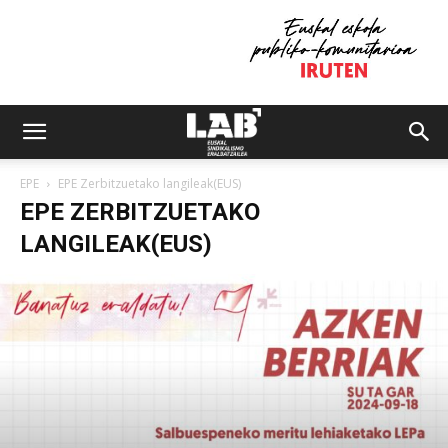
EPE
EPE Zerbitzuetako langileak(EUS)
EPE ZERBITZUETAKO
LANGILEAK(EUS)