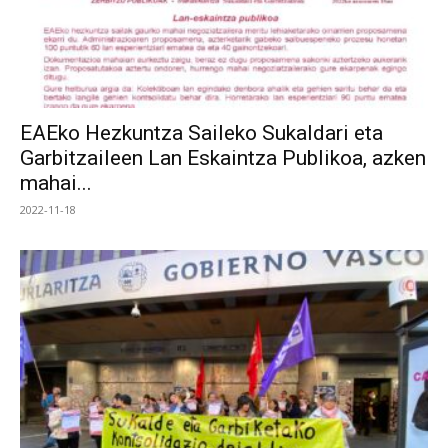
EAEko Hezkuntza Saileko Sukaldari eta
Garbitzaileen Lan Eskaintza Publikoa, azken
mahai...
2022-11-18