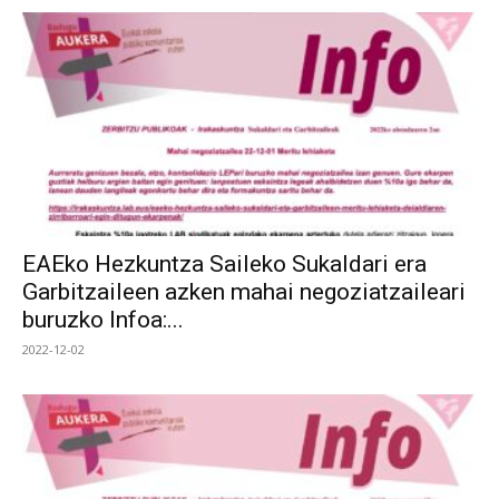
EAEko Hezkuntza Saileko Sukaldari era
Garbitzaileen azken mahai negoziatzaileari
buruzko Infoa:...
2022-12-02