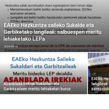
EAEko Hezkuntza saileko Sukalde eta
Garbiketako langileak: salbuespen meritu
lehiaketako LEPa
2024-09-19
EAEko Hez
Asanblada Irekiak Sukaldari eta
langileak
Garbitzaileen meritu-lehiaketari buruz
kontsolid