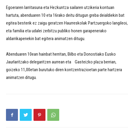
Egoeraren larritasuna eta Hezkuntza sailaren utzikeria kontuan
hartuta, abenduaren 10 eta 16rako deitu ditugun greba deialdiekin bat
egitea besterik ez zaigu geratzen Haurreskolak Partzuergoko langileoi,
eta familia eta udalei zerbitzu publiko honen garapenerako
aldarrikapenekin bat egitera animatzen ditugu.
Abenduaren 10ean hainbat herritan, Bilbo eta Donostiako Eusko
Jaurlaritzako delegaritzen aurrean eta Gasteizko plaza berrian,
goizeko 11,00etan burutuko diren kontzentrazioetan parte hartzera
animatzen ditugu.