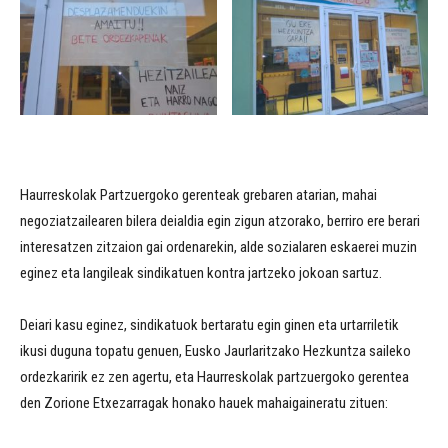
Haurreskolak Partzuergoko gerenteak grebaren atarian, mahai
negoziatzailearen bilera deialdia egin zigun atzorako, berriro ere berari
interesatzen zitzaion gai ordenarekin, alde sozialaren eskaerei muzin
eginez eta langileak sindikatuen kontra jartzeko jokoan sartuz.
Deiari kasu eginez, sindikatuok bertaratu egin ginen eta urtarriletik
ikusi duguna topatu genuen, Eusko Jaurlaritzako Hezkuntza saileko
ordezkaririk ez zen agertu, eta Haurreskolak partzuergoko gerentea
den Zorione Etxezarragak honako hauek mahaigaineratu zituen: