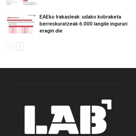
EAEko Irakasleak: udako kobraketa
berreskuratzeak 6.000 langile ingururi
eragin die