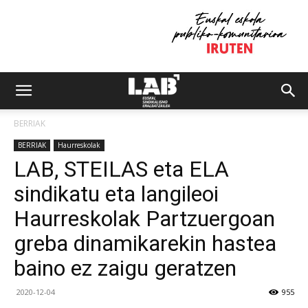
BERRIAK
BERRIAK
Haurreskolak
LAB, STEILAS eta ELA
sindikatu eta langileoi
Haurreskolak Partzuergoan
greba dinamikarekin hastea
baino ez zaigu geratzen
2020-12-04
955