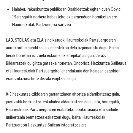
Halaber, Irakaskuntza publikoan Osakidetzak egiten duen Covid
19arengatik norbera babesteko ekipamenduen horniketan ere
Haurreskolak Partzuergoa sartzea.
LAB, STEILAS eta ELA sindikatuok Haurreskolak Partzuergoaren
aurrekontua handitzea ezinbestekoa dela azpimarratu dugu. Baina
berak horretan ez zuela eskumenik errepikatu zigun; beraz,
Bildarratzek du giltza gatazka honetan. Ondorioz, Hezkuntza Sailburua
eta Haurreskolak Partzuergoko lehendakaria den heinean dagokion
erantzukizuna bete dezala exijitzen dugu.
0-3 hezkuntza-zikloaren garrantziaren aitortza aldarrikatzeaz gain,
jaiotzatik hezkuntza-eskubidea aldarrikatzen dugu, eta, horregatik,
Haurreskolak Partzuergoaren erabateko doakotasuna eta sarbide
unibertsala bermatzea eskatzen dugu, baita Haurreskolak
Partzuergoa Hezkuntza Sailean integratzea ere.