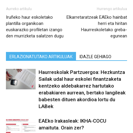
Aurreko artikulu
Hurrengo artikulua
Iruñeko haur eskoletako
Elkarretaratzeak EAEko hainbat
plantilla organikoan
herri eta hiritan
euskarazko profiletan izango
Haurreskoletako greba-
den murrizketa salatzen dugu
egunean
ERLAZIONATUTAKO ARTIKULUAK
IDAZLE GEHIAGO
Haurreskolak Partzuergoa: Hezkuntza
Sailak udal haur eskolei finantzaketa
kentzeko aldebakarrez hartutako
erabakiaren aurrean, bertako langileak
babesten dituen akordioa lortu du
LABek
EAEko Irakasleak: IKHA-COCU
amaituta. Orain zer?