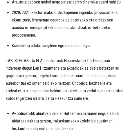
Araututa dagoen mahai negoziatzailearen dinamika ezarri nahi du.
2020/2021 ikasturterako ordezkapenen inguruko proposamena
ekarri zuen, lehenengo egunetik ez betetzeko eta ordezkoen
araudia ez errespetatzeko, hau da, akordioak ez betetzeko
proposamena.
Kudeaketa arloko langileen egoera azaldu zigun.
LAB, STEILAS eta ELA sindikatuok Haurreskolak Partzuergoan
indarrean dugun Lan Hitzarmena eta akordioak ez direla betetzen ari
gogorarazi genion, Legebiltzarrean berak onartu zuen bezala, duen
aurrekontua ez omen zaiolako heltzen. Ondorioz, hezitzaile eta
kudeaketako langileen lan baldintzak okertu eta zerbitzuaren kalitatea
kolokan jartzen ari dira, baita Hezkuntza saila ere.
A
kordioetatik abiatuko den lan-hitzarmen berriaren negoziazioa
abiatzea eskatu genion, irakaskuntzako kolektibo guztietan
hezkuntza saila egiten ari den bezala.