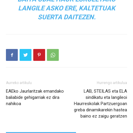
LANGILE ASKO ERE, KALTETUAK
SUERTA DAITEZEN.
Aurreko artikulu
Hurrengo artikulua
EAEko Jaurlaritzak emandako
LAB, STEILAS eta ELA
baliabide gehigarriak ez dira
sindikatu eta langileoi
nahikoa
Haurreskolak Partzuergoan
greba dinamikarekin hastea
baino ez zaigu geratzen