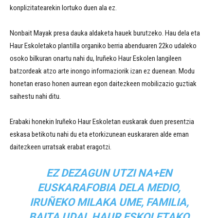
konplizitatearekin lortuko duen ala ez.
Nonbait Mayak presa dauka aldaketa hauek burutzeko. Hau dela eta
Haur Eskoletako plantilla organiko berria abenduaren 22ko udaleko
osoko bilkuran onartu nahi du, Iruñeko Haur Eskolen langileen
batzordeak atzo arte inongo informaziorik izan ez duenean. Modu
honetan eraso honen aurrean egon daitezkeen mobilizazio guztiak
saihestu nahi ditu.
Erabaki honekin Iruñeko Haur Eskoletan euskarak duen presentzia
eskasa betikotu nahi du eta etorkizunean euskararen alde eman
daitezkeen urratsak erabat eragotzi.
EZ DEZAGUN UTZI NA+EN
EUSKARAFOBIA DELA MEDIO,
IRUÑEKO MILAKA UME, FAMILIA,
BAITA UDAL HAUR ESKOLETAKO