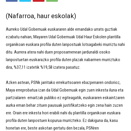
(Nafarroa, haur eskolak)
Aurreko Udal Gobernuak euskararen alde emandako urrats guztiak
ezabatu nahian, Mayaren Udal Gobernuak Udal Haur Eskolen plantilla
organikoan euskara profila duten lanpostuak lotsagabeki murriztu nahi
ditu. Aurrera atera nahi duen proposamenean jardunaldi osoko
lanpostuetan euskarazko profila duten plazak nabarmen murriztuko
dira, %37,11 izatetik %19,58 izatera pasatuz.
Azken astean, PSNk jarritako errekurtsoaren ebazpenaren ondorioz,
Maya erreprobatua izan da Udal Gobernuak egin zuen inkesta iluna eta
partzialaren emaitzak publiko ez egiteagatik, euskararen eskaintzaren
aurka eman behar zituen pausuak justifikatzeko egin zena hain zuzen
ere. Orain ere inkesta hori erabili nahi du plantilla organikoan euskara
profila duten lanpostuen kopurua murrizteko. Ez dakiguna da, kasu
honetan ere, beste askotan gertatu den bezala, PSNren