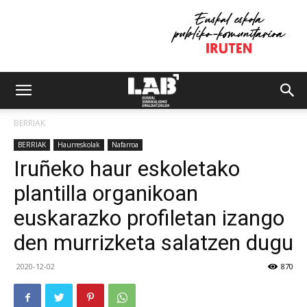
BERRIAK
BERRIAK
Haurreskolak
Nafarroa
Iruñeko haur eskoletako
plantilla organikoan
euskarazko profiletan izango
den murrizketa salatzen dugu
2020-12-02
870