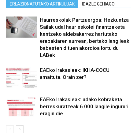
ERLAZIONATUTAKO ARTIKULUAK
IDAZLE GEHIAGO
Haurreskolak Partzuergoa: Hezkuntza
Sailak udal haur eskolei finantzaketa
kentzeko aldebakarrez hartutako
erabakiaren aurrean, bertako langileak
babesten dituen akordioa lortu du
LABek
EAEko Irakasleak: IKHA-COCU
amaituta. Orain zer?
EAEko Irakasleak: udako kobraketa
berreskuratzeak 6.000 langile ingururi
eragin die