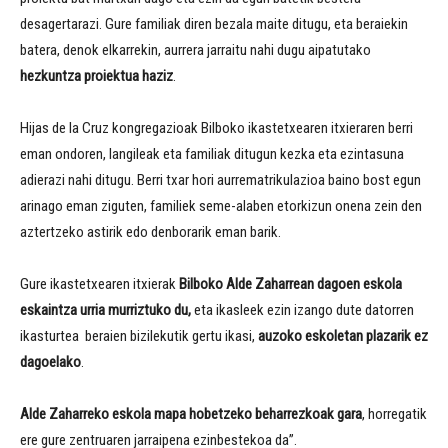
desagertarazi. Gure familiak diren bezala maite ditugu, eta beraiekin
batera, denok elkarrekin, aurrera jarraitu nahi dugu aipatutako
hezkuntza proiektua haziz
.
Hijas de la Cruz kongregazioak Bilboko ikastetxearen itxieraren berri
eman ondoren, langileak eta familiak ditugun kezka eta ezintasuna
adierazi nahi ditugu. Berri txar hori aurrematrikulazioa baino bost egun
arinago eman ziguten, familiek seme-alaben etorkizun onena zein den
aztertzeko astirik edo denborarik eman barik.
Gure ikastetxearen itxierak
Bilboko Alde Zaharrean dagoen eskola
eskaintza urria murriztuko du,
eta ikasleek ezin izango dute datorren
ikasturtea beraien bizilekutik gertu ikasi,
auzoko eskoletan plazarik ez
dagoelako
.
Alde Zaharreko eskola mapa hobetzeko beharrezkoak gara
, horregatik
ere gure zentruaren jarraipena ezinbestekoa da”.