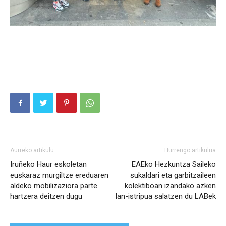
Aurreko artikulu
Hurrengo artikulua
Iruñeko Haur eskoletan
EAEko Hezkuntza Saileko
euskaraz murgiltze ereduaren
sukaldari eta garbitzaileen
aldeko mobilizaziora parte
kolektiboan izandako azken
hartzera deitzen dugu
lan-istripua salatzen du LABek