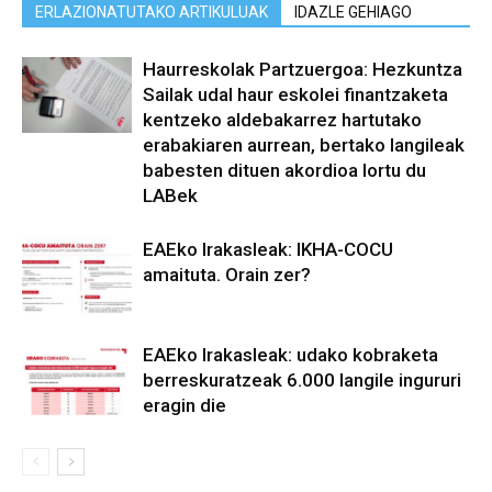
ERLAZIONATUTAKO ARTIKULUAK
IDAZLE GEHIAGO
Haurreskolak Partzuergoa: Hezkuntza
Sailak udal haur eskolei finantzaketa
kentzeko aldebakarrez hartutako
erabakiaren aurrean, bertako langileak
babesten dituen akordioa lortu du
LABek
EAEko Irakasleak: IKHA-COCU
amaituta. Orain zer?
EAEko Irakasleak: udako kobraketa
berreskuratzeak 6.000 langile ingururi
eragin die