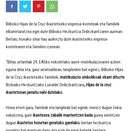
Bilboko Hijas de la Cruz Ikastetxeko enpresa-komiteak eta familiek
elkarretaratzea egin dute Bilboko Hezkuntza Ordezkaritzaren aurrean.
Bertan, honako ohar hau aurkeztu dute ikastetxeko enpresa-
komitearen eta familien izenean:
“Bihar, urtarrilak 29, EAEko eskoletako aurre-matrikulazioaren azken
eguna dela eta, gaur arratsaldean, langileekin bat eginez, Bilboko HIjas
de la Cruz ikastetxeko familiek,
matrikulazio sinbolikoak ekarri dituzte
Bizkaiko Hezkuntzako Lurralde Ordezkaritzara
, Hijas de la cruz
ikastetxean jarraitu nahi dutelako.
Hona etorri gara, familiak eta langileak bat eginik, merezi dugun tokia
eskatzera, gure
ikastexea zabalik mantentzen bada
gurea sentitzen
dugun
ikastetxe honetan geratuko
garelako
; bertan hezkuntza
proiektu bat martxan dago eta ezin da egun batetik bestera