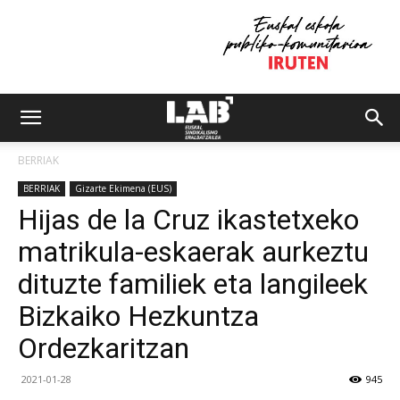
BERRIAK
BERRIAK
Gizarte Ekimena (EUS)
Hijas de la Cruz ikastetxeko
matrikula-eskaerak aurkeztu
dituzte familiek eta langileek
Bizkaiko Hezkuntza
Ordezkaritzan
2021-01-28
945