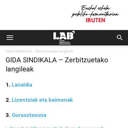
GIDA SINDIKALA – Zerbitzuetako langileak
GIDA SINDIKALA – Zerbitzuetako
langileak
1.
Lanaldia
2.
Lizentziak eta baimenak
3.
Gurasotasuna