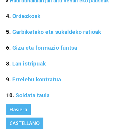
>
Haurdunaldian jarraitu beharreko pausoak
4.
Ordezkoak
5.
Garbiketako eta sukaldeko ratioak
6.
Giza eta formazio funtsa
8.
Lan istripuak
9.
Errelebu kontratua
10.
Soldata taula
Hasiera
CASTELLANO