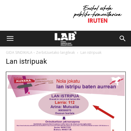
GIDA SINDIKALA – Zerbitzuetako langileak
Lan istripuak
Lan istripuak