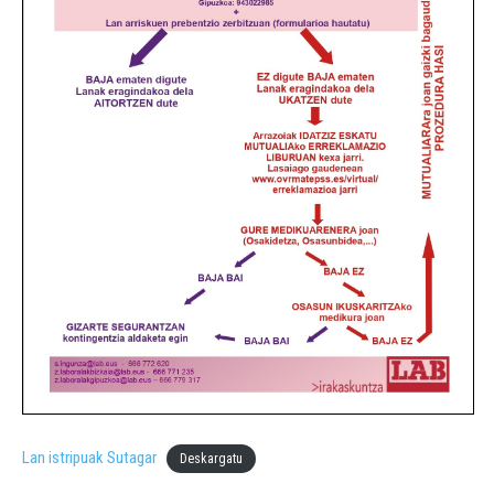
Lan istripuak Sutagar
Deskargatu