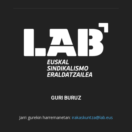
GURI BURUZ
Jarri gurekin harremanetan:
irakaskuntza@lab.eus