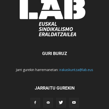
GURI BURUZ
Jarri gurekin harremanetan:
irakaskuntza@lab.eus
JARRAITU GUREKIN