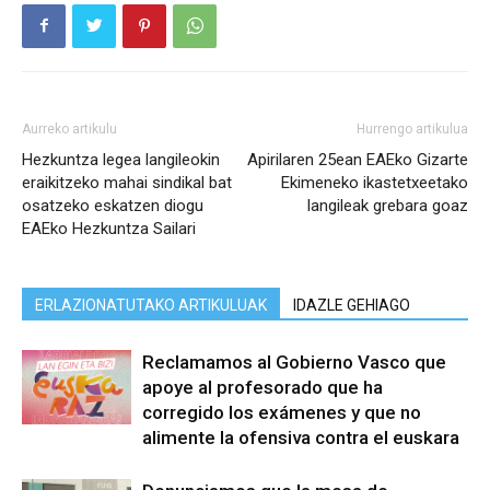
Aurreko artikulu
Hurrengo artikulua
Hezkuntza legea langileokin
Apirilaren 25ean EAEko Gizarte
eraikitzeko mahai sindikal bat
Ekimeneko ikastetxeetako
osatzeko eskatzen diogu
langileak grebara goaz
EAEko Hezkuntza Sailari
ERLAZIONATUTAKO ARTIKULUAK
IDAZLE GEHIAGO
Reclamamos al Gobierno Vasco que
apoye al profesorado que ha
corregido los exámenes y que no
alimente la ofensiva contra el euskara