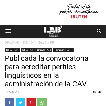
DEIALDIAK
DEIALDIAK (SutaGar ESP)
DEIALDIAK
DEIALDIAK (SutaGar ESP)
SutaGar (GAZT)
Publicada la convocatoria
para acreditar perfiles
lingüísticos en la
administración de la CAV
2022-02-11
844