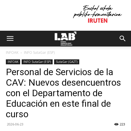
INFOAK
INFO SutaGar (ESP)
INFOAK
INFO SutaGar (ESP)
SutaGar (GAZT)
Personal de Servicios de la
CAV: Nuevos desencuentros
con el Departamento de
Educación en este final de
curso
2026-06-23
223