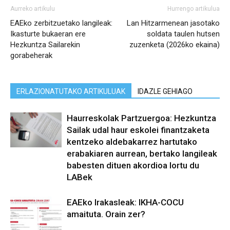
Aurreko artikulu
Hurrengo artikulua
EAEko zerbitzuetako langileak:
Lan Hitzarmenean jasotako
Ikasturte bukaeran ere
soldata taulen hutsen
Hezkuntza Sailarekin
zuzenketa (2026ko ekaina)
gorabeherak
ERLAZIONATUTAKO ARTIKULUAK
IDAZLE GEHIAGO
Haurreskolak Partzuergoa: Hezkuntza
Sailak udal haur eskolei finantzaketa
kentzeko aldebakarrez hartutako
erabakiaren aurrean, bertako langileak
babesten dituen akordioa lortu du
LABek
EAEko Irakasleak: IKHA-COCU
amaituta. Orain zer?