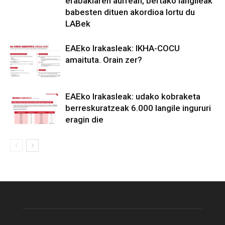
erabakiaren aurrean, bertako langileak
babesten dituen akordioa lortu du
LABek
EAEko Irakasleak: IKHA-COCU
amaituta. Orain zer?
EAEko Irakasleak: udako kobraketa
berreskuratzeak 6.000 langile ingururi
eragin die