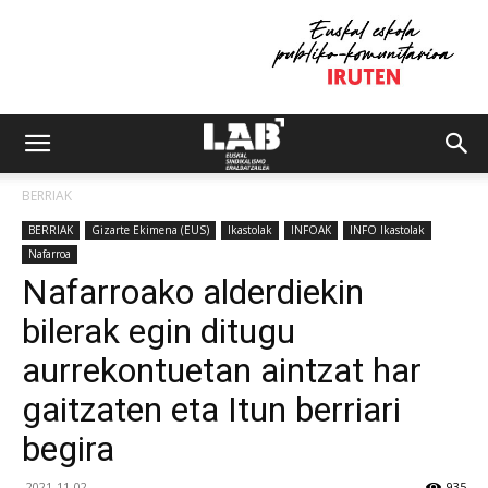
BERRIAK
BERRIAK
Gizarte Ekimena (EUS)
Ikastolak
INFOAK
INFO Ikastolak
Nafarroa
Nafarroako alderdiekin
bilerak egin ditugu
aurrekontuetan aintzat har
gaitzaten eta Itun berriari
begira
2021-11-02
935