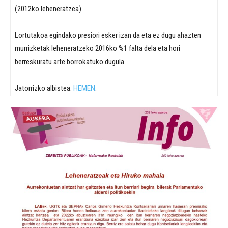
(2012ko leheneratzea).
Lortutakoa egindako presiori esker izan da eta ez dugu ahazten
murrizketak leheneratzeko 2016ko %1 falta dela eta hori
berreskuratu arte borrokatuko dugula.
Jatorrizko albistea:
HEMEN
.