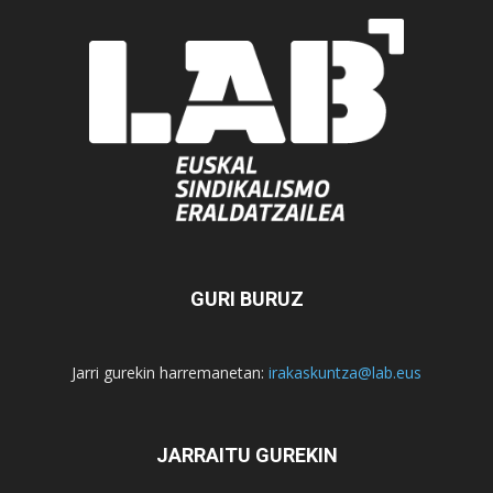
GURI BURUZ
Jarri gurekin harremanetan:
irakaskuntza@lab.eus
JARRAITU GUREKIN