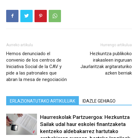
Aurreko artikulu
Hurrengo artikulua
Hemos denunciado el
Hezkuntza publikoko
convenio de los centros de
irakasleen inguruan
Iniciativa Social de la CAV y
Jaurlaritzak argitaraturiko
pide a las patronales que
azken berriak
abran la mesa de negociación
ERLAZIONATUTAKO ARTIKULUAK
IDAZLE GEHIAGO
Haurreskolak Partzuergoa: Hezkuntza
Sailak udal haur eskolei finantzaketa
kentzeko aldebakarrez hartutako