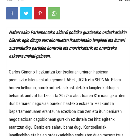
Nafarroako Parlamentuko alderdi politiko guztietako ordezkariekin
bilerak egin ditugu aurrekontuetan Ikastoletako langileei eta itunari
zuzenduriko partiden kontrola eta murrizketarik ez onartzeko
eskaera mahai-gainean.
Carlos Gimeno Hezkuntza kontseilariari urriaren hasieran
premiazko bilera eskatu genion LABek, UGTk eta SEPNAk. Bilera
horren helburua, aurrekontuetan ikastoletako langileok ditugun
beharrak aintzat hartzea eta 2022ko abuztuaren 31n iraungiko den
itun berriaren negoziazioarekin hasteko eskaera. Hezkuntza
Departamentuaren erantzuna ezezkoa izan zen eta itun berriaren
negoziazioari dagokionean gurekin ez dutela zer hitz egiterik
erantzun digu. Berriz ere salatu behar dugu Kontseilariak
langileekiko eta haien ordezkariekiko erakusten duen mespretxua.