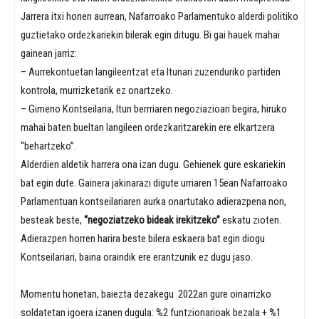
Jarrera itxi honen aurrean, Nafarroako Parlamentuko alderdi politiko
guztietako ordezkariekin bilerak egin ditugu. Bi gai hauek mahai
gainean jarriz:
– Aurrekontuetan langileentzat eta Itunari zuzenduriko partiden
kontrola, murrizketarik ez onartzeko.
– Gimeno Kontseilaria, Itun berrriaren negoziazioari begira, hiruko
mahai baten bueltan langileen ordezkaritzarekin ere elkartzera
“behartzeko”.
Alderdien aldetik harrera ona izan dugu. Gehienek gure eskariekin
bat egin dute. Gainera jakinarazi digute urriaren 15ean Nafarroako
Parlamentuan kontseilariaren aurka onartutako adierazpena non,
besteak beste,
“negoziatzeko bideak irekitzeko”
eskatu zioten.
Adierazpen horren harira beste bilera eskaera bat egin diogu
Kontseilariari, baina oraindik ere erantzunik ez dugu jaso.
Momentu honetan, baiezta dezakegu 2022an gure oinarrizko
soldatetan igoera izanen dugula: %2 funtzionarioak bezala + %1