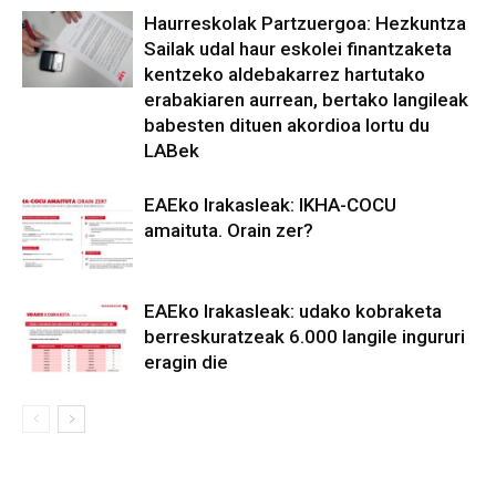
Haurreskolak Partzuergoa: Hezkuntza
Sailak udal haur eskolei finantzaketa
kentzeko aldebakarrez hartutako
erabakiaren aurrean, bertako langileak
babesten dituen akordioa lortu du
LABek
EAEko Irakasleak: IKHA-COCU
amaituta. Orain zer?
EAEko Irakasleak: udako kobraketa
berreskuratzeak 6.000 langile ingururi
eragin die