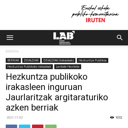
BERRIAK
BERRIAK
DEIALDIAK
DEIALDIAK (Irakasleak)
Hezkuntza Publikoa
Hezkuntza Publikoko irakasleak
Lanbide Heziketa
Hezkuntza publikoko
irakasleen inguruan
Jaurlaritzak argitaraturiko
azken berriak
2021-11-02
1032