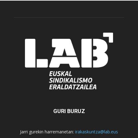
GURI BURUZ
Jarri gurekin harremanetan:
irakaskuntza@lab.eus