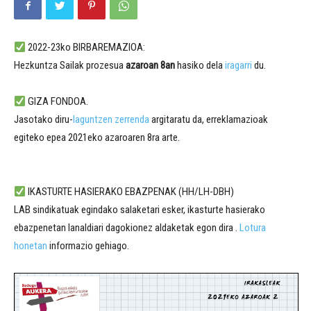
2022-23ko BIRBAREMAZIOA:
Hezkuntza Sailak prozesua
azaroan 8an
hasiko dela
iragarri
du.
GIZA FONDOA.
Jasotako diru-
laguntzen zerrenda
argitaratu da, erreklamazioak
egiteko epea 2021eko azaroaren 8ra arte.
IKASTURTE HASIERAKO EBAZPENAK (HH/LH-DBH)
LAB sindikatuak egindako salaketari esker, ikasturte hasierako
ebazpenetan lanaldiari dagokionez aldaketak egon dira .
Lotura
honetan
informazio gehiago.