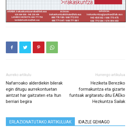
Aurreko artikulu
Hurrengo artikulua
Nafarroako alderdiekin bilerak
Heziketa Bereziko
egin ditugu aurrekontuetan
formakuntza eta gizarte
aintzat har gaitzaten eta Itun
funtsak argitaratu ditu EAEko
berriari begira
Hezkuntza Sailak
ERLAZIONATUTAKO ARTIKULUAK
IDAZLE GEHIAGO