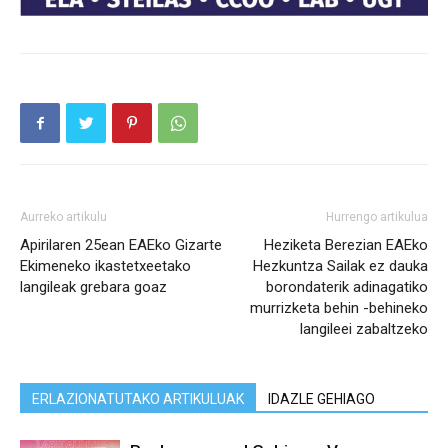
Aurreko artikulu
Hurrengo artikulua
Apirilaren 25ean EAEko Gizarte
Heziketa Berezian EAEko
Ekimeneko ikastetxeetako
Hezkuntza Sailak ez dauka
langileak grebara goaz
borondaterik adinagatiko
murrizketa behin -behineko
langileei zabaltzeko
ERLAZIONATUTAKO ARTIKULUAK
IDAZLE GEHIAGO