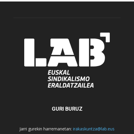
GURI BURUZ
Jarri gurekin harremanetan:
irakaskuntza@lab.eus