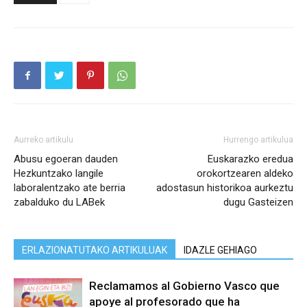
Aurreko artikulu
Hurrengo artikulua
Abusu egoeran dauden
Euskarazko eredua
Hezkuntzako langile
orokortzearen aldeko
laboralentzako ate berria
adostasun historikoa aurkeztu
zabalduko du LABek
dugu Gasteizen
ERLAZIONATUTAKO ARTIKULUAK
IDAZLE GEHIAGO
Reclamamos al Gobierno Vasco que
apoye al profesorado que ha