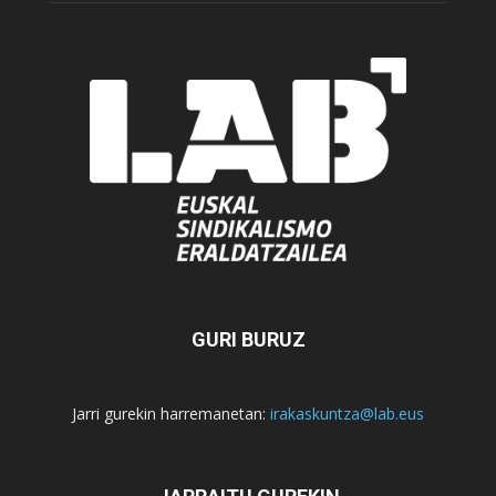
GURI BURUZ
Jarri gurekin harremanetan:
irakaskuntza@lab.eus