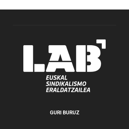
GURI BURUZ