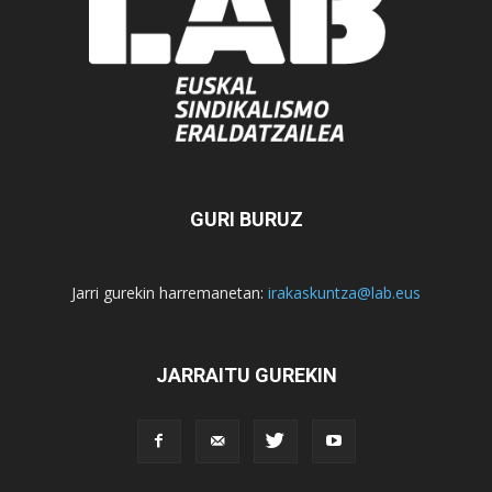
GURI BURUZ
Jarri gurekin harremanetan:
irakaskuntza@lab.eus
JARRAITU GUREKIN