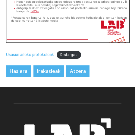
Osasun arloko protokoloak
Deskargatu
Hasiera
Irakasleak
Atzera