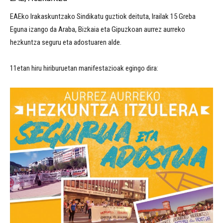
EAEko Irakaskuntzako Sindikatu guztiok deituta, Irailak 15 Greba
Eguna izango da Araba, Bizkaia eta Gipuzkoan aurrez aurreko
hezkuntza seguru eta adostuaren alde.
11etan hiru hiriburuetan manifestazioak egingo dira: