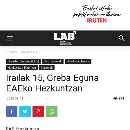
Gizarte Ekimena (EUS)
Gizarte Ekimena (EUS)
Haurreskolak
Heziketa Berezia
Hezkuntza Publikoa
Ikastolak
Irailak 15, Greba Eguna
EAEko Hezkuntzan
2020-09-11
961
EAE, Hezkuntza