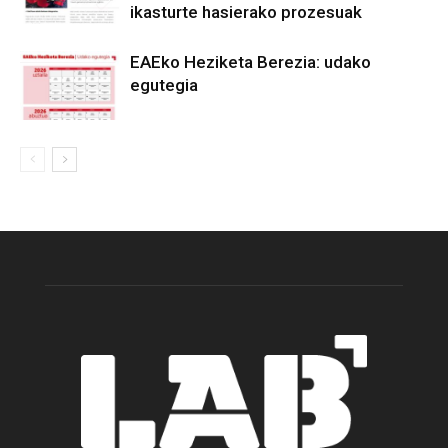
ikasturte hasierako prozesuak
EAEko Heziketa Berezia: udako
egutegia