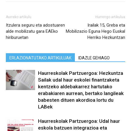
Aurreko artikulu
Hurrengo artikulua
Itzulera seguru eta adostuaren
Irailak 15, Greba eta
alde mobilizatu gara EAEko
Mobilizazio Eguna Hego Euskal
hiriburuetan
Herriko Hezkuntzan
ERLAZIONATUTAKO ARTIKULUAK
IDAZLE GEHIAGO
Haurreskolak Partzuergoa: Hezkuntza
Sailak udal haur eskolei finantzaketa
kentzeko aldebakarrez hartutako
erabakiaren aurrean, bertako langileak
babesten dituen akordioa lortu du
LABek
Haurreskolak Partzuergoa: Udal haur
eskola batzuen integrazioa eta