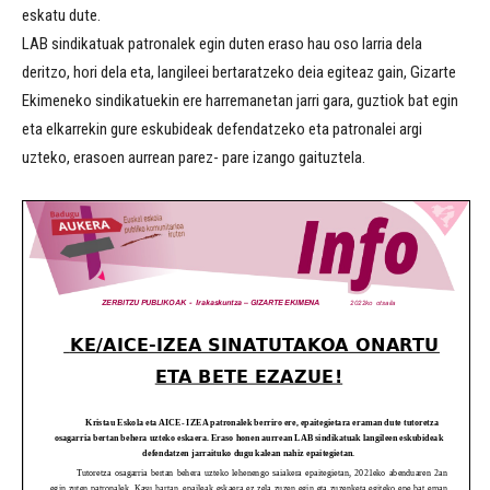
eskatu dute.
LAB sindikatuak patronalek egin duten eraso hau oso larria dela
deritzo, hori dela eta, langileei bertaratzeko deia egiteaz gain, Gizarte
Ekimeneko sindikatuekin ere harremanetan jarri gara, guztiok bat egin
eta elkarrekin gure eskubideak defendatzeko eta patronalei argi
uzteko, erasoen aurrean parez- pare izango gaituztela.