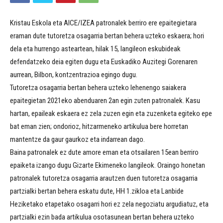
Kristau Eskola eta AICE/IZEA patronalek berriro ere epaitegietara
eraman dute tutoretza osagarria bertan behera uzteko eskaera; hori
dela eta hurrengo asteartean, hilak 15, langileon eskubideak
defendatzeko deia egiten dugu eta Euskadiko Auzitegi Gorenaren
aurrean, Bilbon, kontzentrazioa egingo dugu.
Tutoretza osagarria bertan behera uzteko lehenengo saiakera
epaitegietan 2021eko abenduaren 2an egin zuten patronalek. Kasu
hartan, epaileak eskaera ez zela zuzen egin eta zuzenketa egiteko epe
bat eman zien; ondorioz, hitzarmeneko artikulua bere horretan
mantentze da gaur gaurkoz eta indarrean dago.
Baina patronalek ez dute amore eman eta otsailaren 15ean berriro
epaiketa izango dugu Gizarte Ekimeneko langileok. Oraingo honetan
patronalek tutoretza osagarria arautzen duen tutoretza osagarria
partzialki bertan behera eskatu dute, HH 1.zikloa eta Lanbide
Heziketako etapetako osagarri hori ez zela negoziatu argudiatuz, eta
partzialki ezin bada artikulua osotasunean bertan behera uzteko