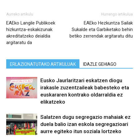
Aurreko artikulu
Hurrengo artikulua
EAEko Langile Publikoek
EAEko Hezkuntza Sailak
hizkuntza-eskakizunak
Sukalde eta Garbiketako behin
akreditatzeko deialdia
betiko zerrendak argitaratu ditu
argitaratu da
ERLAZIONATUTAKO ARTIKULUAK
IDAZLE GEHIAGO
Eusko Jaurlaritzari eskatzen diogu
irakasle zuzentzaileak babesteko eta
euskararen kontrako oldarraldia ez
elikatzeko
Salatzen dugu segregazio mahaiak ez
duela balio izan eskola segregazioari
aurre egiteko itun soziala lortzeko