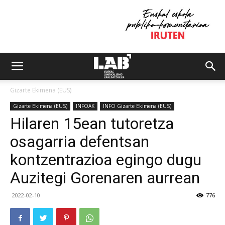
Gizarte Ekimena (EUS)
Gizarte Ekimena (EUS)
INFOAK
INFO Gizarte Ekimena (EUS)
Hilaren 15ean tutoretza
osagarria defentsan
kontzentrazioa egingo dugu
Auzitegi Gorenaren aurrean
2022-02-10
776