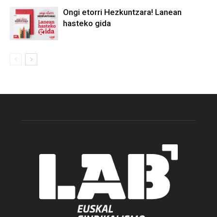
Ongi etorri Hezkuntzara! Lanean
hasteko gida