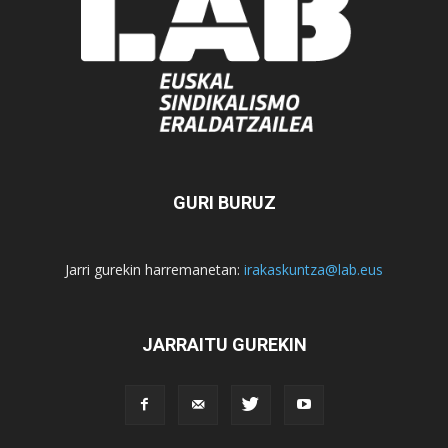
GURI BURUZ
Jarri gurekin harremanetan:
irakaskuntza@lab.eus
JARRAITU GUREKIN