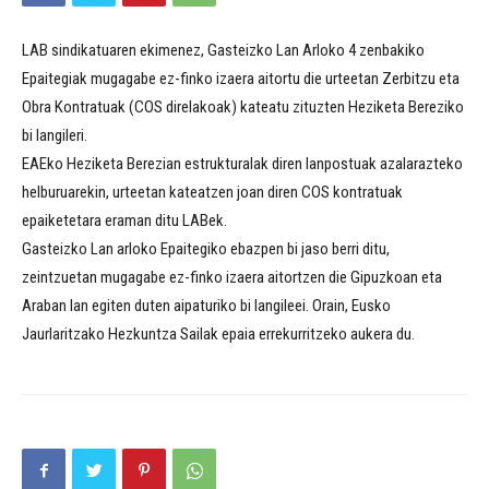
LAB sindikatuaren ekimenez, Gasteizko Lan Arloko 4 zenbakiko
Epaitegiak mugagabe ez-finko izaera aitortu die urteetan Zerbitzu eta
Obra Kontratuak (COS direlakoak) kateatu zituzten Heziketa Bereziko
bi langileri.
EAEko Heziketa Berezian estrukturalak diren lanpostuak azalarazteko
helburuarekin, urteetan kateatzen joan diren COS kontratuak
epaiketetara eraman ditu LABek.
Gasteizko Lan arloko Epaitegiko ebazpen bi jaso berri ditu,
zeintzuetan mugagabe ez-finko izaera aitortzen die Gipuzkoan eta
Araban lan egiten duten aipaturiko bi langileei. Orain, Eusko
Jaurlaritzako Hezkuntza Sailak epaia errekurritzeko aukera du.