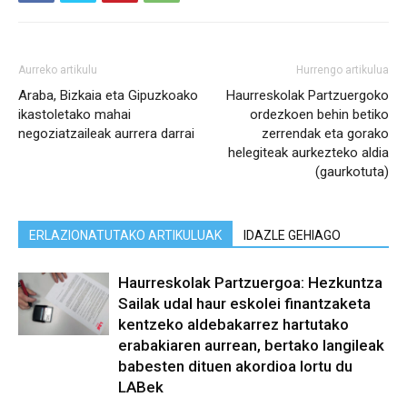
Aurreko artikulu
Hurrengo artikulua
Araba, Bizkaia eta Gipuzkoako
Haurreskolak Partzuergoko
ikastoletako mahai
ordezkoen behin betiko
negoziatzaileak aurrera darrai
zerrendak eta gorako
helegiteak aurkezteko aldia
(gaurkotuta)
ERLAZIONATUTAKO ARTIKULUAK
IDAZLE GEHIAGO
Haurreskolak Partzuergoa: Hezkuntza
Sailak udal haur eskolei finantzaketa
kentzeko aldebakarrez hartutako
erabakiaren aurrean, bertako langileak
babesten dituen akordioa lortu du
LABek