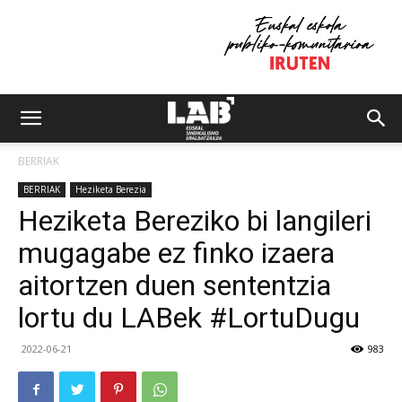
BERRIAK
BERRIAK
Heziketa Berezia
Heziketa Bereziko bi langileri
mugagabe ez finko izaera
aitortzen duen sententzia
lortu du LABek #LortuDugu
2022-06-21
983