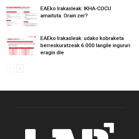
EAEko Irakasleak: IKHA-COCU
amaituta. Orain zer?
EAEko Irakasleak: udako kobraketa
berreskuratzeak 6.000 langile ingururi
eragin die