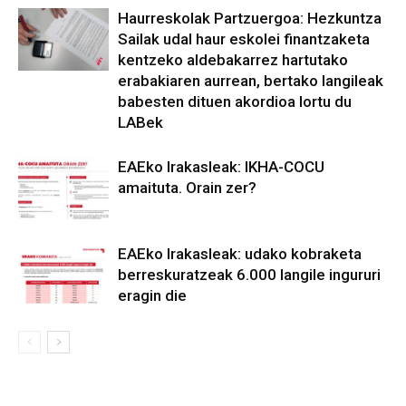
Haurreskolak Partzuergoa: Hezkuntza
Sailak udal haur eskolei finantzaketa
kentzeko aldebakarrez hartutako
erabakiaren aurrean, bertako langileak
babesten dituen akordioa lortu du
LABek
EAEko Irakasleak: IKHA-COCU
amaituta. Orain zer?
EAEko Irakasleak: udako kobraketa
berreskuratzeak 6.000 langile ingururi
eragin die