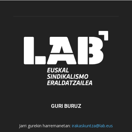
GURI BURUZ
Jarri gurekin harremanetan:
irakaskuntza@lab.eus