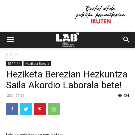
BERRIAK
BERRIAK
Heziketa Berezia
Heziketa Berezian Hezkuntza
Saila Akordio Laborala bete!
2024-07-01
784