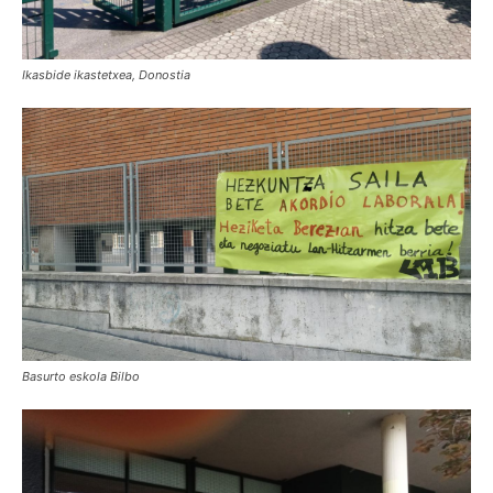
Ikasbide ikastetxea, Donostia
Basurto eskola Bilbo