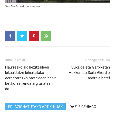
San Martin eskola. Gasteiz
Aurreko artikulu
Hurrengo artikulua
Haurreskolak: hezitzaileen
Sukalde eta Garbiketan
lekualdatze lehiaketako
Hezkuntza Saila Akordio
derrigorrezko partaideen behin
Laborala bete!
betiko zerrenda argitaratzen
da
ERLAZIONATUTAKO ARTIKULUAK
IDAZLE GEHIAGO