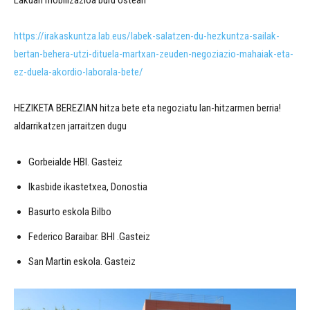
Lakuan mobilizazioa buru ostean
https://irakaskuntza.lab.eus/labek-salatzen-du-hezkuntza-sailak-
bertan-behera-utzi-dituela-martxan-zeuden-negoziazio-mahaiak-eta-
ez-duela-akordio-laborala-bete/
HEZIKETA BEREZIAN hitza bete eta negoziatu lan-hitzarmen berria!
aldarrikatzen jarraitzen dugu
Gorbeialde HBI. Gasteiz
Ikasbide ikastetxea, Donostia
Basurto eskola Bilbo
Federico Baraibar. BHI .Gasteiz
San Martin eskola. Gasteiz