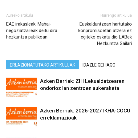
Aurreko artikulu
Hurrengo artikulua
EAE irakasleak: Mahai-
Euskalduntzean hartutako
negoziatzaileak deitu dira
konpromisoetan atzera ez
hezkuntza publikoan
egiteko eskatu dio LABek
Hezkuntza Sailari
ERLAZIONATUTAKO ARTIKULUAK
IDAZLE GEHIAGO
Azken Berriak: ZHI Lekualdatzearen
ondorioz lan zentroen aukeraketa
Azken Berriak: 2026-2027 IKHA-COCU
erreklamazioak