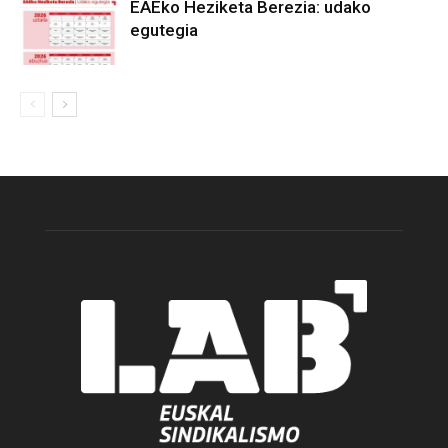
EAEko Heziketa Berezia: udako
egutegia