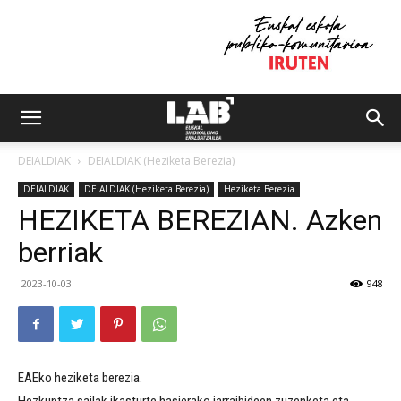
DEIALDIAK
DEIALDIAK (Heziketa Berezia)
DEIALDIAK
DEIALDIAK (Heziketa Berezia)
Heziketa Berezia
HEZIKETA BEREZIAN. Azken
berriak
2023-10-03
948
EAEko heziketa berezia.