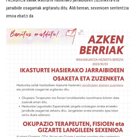
Hezkuntza sailak ikasturte hasierako jarraibideen zuzenketa eta
jarraibide osagarriak argitaratu ditu. Aldi berean, sexenioen sententzia
irmoa ebatzi da