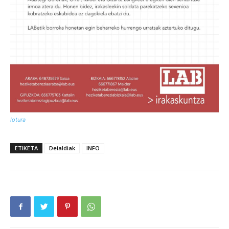
lotura
ETIKETA
Deialdiak
INFO