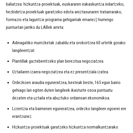
baliatzea: hizkuntza-proiektuak, euskararen irakaskuntza indartzeko,
hezkidetza proiektuak garatzeko edota aniztasunaren trataerarako,
formazio eta laguntza-programa gehigarriak emanez) hurrengo
puntuetan jarriko du LABek arreta:
Adinagatiko murrizketak zabaldu eta orokortzea 60 urtetik gorako
langileentzat.
Plantillak gazteberritzeko plan berezitua negoziatzea.
Uztailaren izaera negoziatzea eta ez presentziala izatea.
Ordezkoen araudia eguneratzea, besteak beste, 165 egun baino
gehiago lan egiten duten langileek ikasturte osoa puntuatu
dezaten eta uztaila eta abuztuko ordainsari ekonomikoa.
Lizentzia eta baimenen eguneratzea, ordezko langileen egoerei ere
erantzunez.
Hizkuntza-proiektuak garatzeko hizkuntza normalkuntzarako