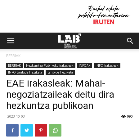
BERRIAK
BERRIAK
Hezkuntza Publikoko irakasleak
INFOAK
INFO Irakasleak
INFO Lanbide Heziketa
Lanbide Heziketa
EAE irakasleak: Mahai-
negoziatzaileak deitu dira
hezkuntza publikoan
2023-10-03
990