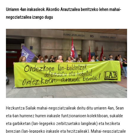
Urriaren 4an irakasleok Akordio Arautzailea berritzeko lehen mahai-
negoziatzailea izango dugu
Hezkuntza Sailak mahai-negoziatzaileak deitu ditu urriaren 4an, 5ean
eta 6an hurrenez hurren irakasle funtzionarioen kolektiboan, sukalde
eta garbiketan (lan-legepeko zerbitzuetako langileak) eta heziketa
berezian (lan-legepeko irakasle eta hezitzaileak). Mahai-negoziatzaile