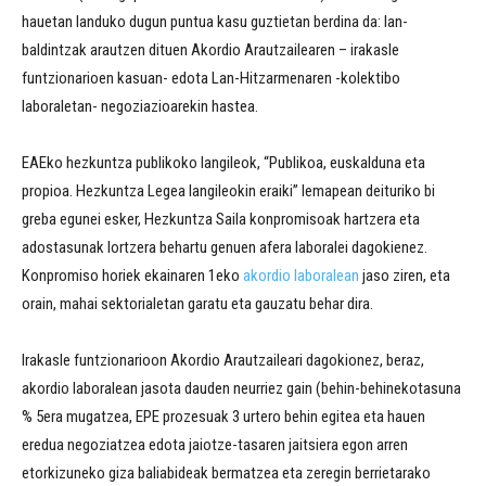
hauetan landuko dugun puntua kasu guztietan berdina da: lan-
baldintzak arautzen dituen Akordio Arautzailearen – irakasle
funtzionarioen kasuan- edota Lan-Hitzarmenaren -kolektibo
laboraletan- negoziazioarekin hastea.
EAEko hezkuntza publikoko langileok, “Publikoa, euskalduna eta
propioa. Hezkuntza Legea langileokin eraiki” lemapean deituriko bi
greba egunei esker, Hezkuntza Saila konpromisoak hartzera eta
adostasunak lortzera behartu genuen afera laboralei dagokienez.
Konpromiso horiek ekainaren 1eko
akordio laboralean
jaso ziren, eta
orain, mahai sektorialetan garatu eta gauzatu behar dira.
Irakasle funtzionarioon Akordio Arautzaileari dagokionez, beraz,
akordio laboralean jasota dauden neurriez gain (behin-behinekotasuna
% 5era mugatzea, EPE prozesuak 3 urtero behin egitea eta hauen
eredua negoziatzea edota jaiotze-tasaren jaitsiera egon arren
etorkizuneko giza baliabideak bermatzea eta zeregin berrietarako