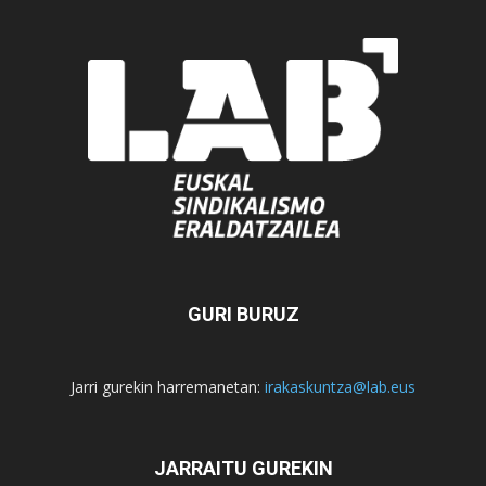
GURI BURUZ
Jarri gurekin harremanetan:
irakaskuntza@lab.eus
JARRAITU GUREKIN