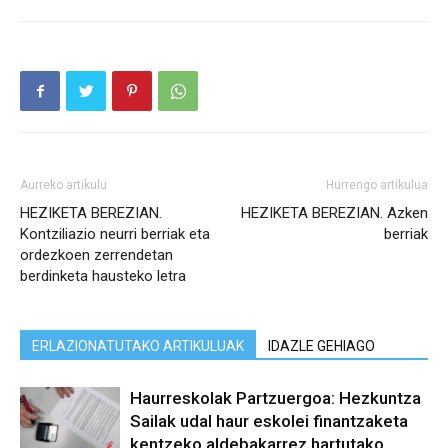
Aurreko artikulu
Hurrengo artikulua
HEZIKETA BEREZIAN.
HEZIKETA BEREZIAN. Azken
Kontziliazio neurri berriak eta
berriak
ordezkoen zerrendetan
berdinketa hausteko letra
ERLAZIONATUTAKO ARTIKULUAK
IDAZLE GEHIAGO
Haurreskolak Partzuergoa: Hezkuntza
Sailak udal haur eskolei finantzaketa
kentzeko aldebakarrez hartutako