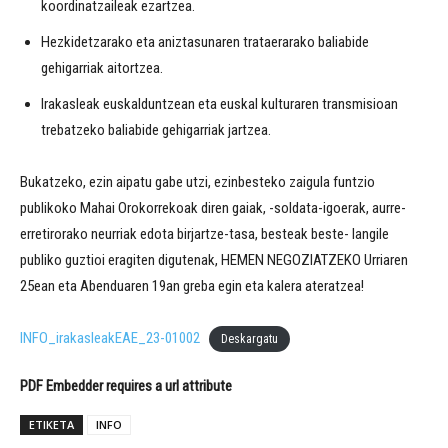
koordinatzaileak ezartzea.
Hezkidetzarako eta aniztasunaren trataerarako baliabide
gehigarriak aitortzea.
Irakasleak euskalduntzean eta euskal kulturaren transmisioan
trebatzeko baliabide gehigarriak jartzea.
Bukatzeko, ezin aipatu gabe utzi, ezinbesteko zaigula funtzio
publikoko Mahai Orokorrekoak diren gaiak, -soldata-igoerak, aurre-
erretirorako neurriak edota birjartze-tasa, besteak beste- langile
publiko guztioi eragiten digutenak, HEMEN NEGOZIATZEKO Urriaren
25ean eta Abenduaren 19an greba egin eta kalera ateratzea!
INFO_irakasleakEAE_23-01002
Deskargatu
PDF Embedder requires a url attribute
ETIKETA
INFO