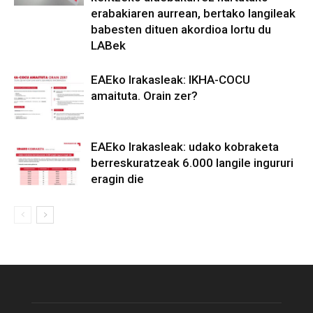
erabakiaren aurrean, bertako langileak
babesten dituen akordioa lortu du
LABek
EAEko Irakasleak: IKHA-COCU
amaituta. Orain zer?
EAEko Irakasleak: udako kobraketa
berreskuratzeak 6.000 langile ingururi
eragin die