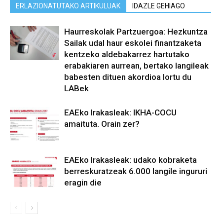
ERLAZIONATUTAKO ARTIKULUAK
IDAZLE GEHIAGO
Haurreskolak Partzuergoa: Hezkuntza
Sailak udal haur eskolei finantzaketa
kentzeko aldebakarrez hartutako
erabakiaren aurrean, bertako langileak
babesten dituen akordioa lortu du
LABek
EAEko Irakasleak: IKHA-COCU
amaituta. Orain zer?
EAEko Irakasleak: udako kobraketa
berreskuratzeak 6.000 langile ingururi
eragin die