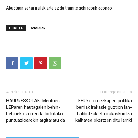
Abuztuan zehar irailak arte ez da tramite gehiagorik egongo.
ETIKETA
Deialdiak
Aurreko artikulu
Hurrengo artikulua
HAURRESKOLAK: Merituen
EHUko ordezkapen politika
LEParen hautagaien behin-
berriak irakasle guztion lan-
behineko zerrenda lortutako
baldintzak eta irakaskuntza
puntuazioarekin argitaratu da
kalitatea okertzen ditu larriki