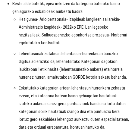
Beste alde batetik, epea irekitzen da kategoria baterako baino
gehiagorako eskabideak aurkeztu badira:
Hezigunea- Arlo pertsonala- Izapideak langileen sailarekin-
Administrazio izapideak- 2022ko EPE. Lan legepeko
hezitzaileak. Salbuespenezko egonkortze prozesua- Norberari
egokitutako kontsultak.
Lehentasunak zutabean lehentasun-hurrenkerari buruzko
digitua adieraziko da, lehenetsitako Kategoriari dagokion
laukitxoan 1etik hasita (lehentasunezko aukera) eta horrela
hurrenez hurren, amaitutakoan GORDE botoia sakatu behar da.
Eskatutako kategorien artean lehentasun hurrenkera zehaztu
ezean, eta kategoria batean baino gehiagotan hautatuak
izateko aukera izanez gero, puntuaziorik handiena lortu duten
kategorian soilik hautatuak izango dira eta puntuazio bera
lortuz gero eskabidea lehengoz aurkeztu duten espezialitatean,
data eta orduari erreparatuta, kontuan hartuko da.