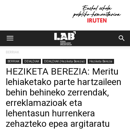
BERRIAK
BERRIAK
DEIALDIAK
DEIALDIAK (Heziketa Berezia)
Heziketa Berezia
HEZIKETA BEREZIA: Meritu
lehiaketako parte hartzaileen
behin behineko zerrendak,
erreklamazioak eta
lehentasun hurrenkera
zehazteko epea argitaratu