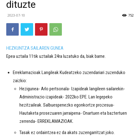
dituzte
2023-07-10
752
HEZKUNTZA SAILAREN GUNEA
Epea uztaila 11tik uztailak 24ra luzatuko da, biak barne.
Erreklamazioak Langileak Kudeatzeko zuzendariari zuzenduko
zaizkio:
Hezigunea- Arlo pertsonala- Izapideak langileen sailarekin-
Administrazio izapideak- 2022ko EPE. Lan legepeko
hezitzaileak. Salbuespenezko egonkortze prozesua-
Hautaketa prosezuaren jarraipena- Onartuen eta baztertuen
zerrenda- ERREKLAMAZIOAK.
Tasak ez ordaintzea ez da akats zuzengarritzat joko.