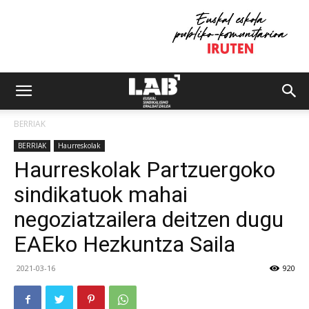
BERRIAK
BERRIAK
Haurreskolak
Haurreskolak Partzuergoko
sindikatuok mahai
negoziatzailera deitzen dugu
EAEko Hezkuntza Saila
2021-03-16
920