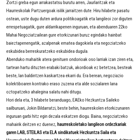
Zortzi greba egun arrakastatsu burutu arren, Jaurlaritzak eta
Haurreskolak Partzuergoak isilik jarraitzen dute. Hiru hilabete pasatu
ostean, uste dugu duten ardura politikoagatik eta langileoi zor diguten
errespetuagatik, gure aldarrikapenen inguruan, eta abenduaren 22ko
Mahai Negoziatzailean gure etorkizunari buruz egindako hainbat
baieztapenengatik, azalpenak ematea dagokiela eta negoziatzeko
eskubidea berreskuratzeko eskubidea dugula.
Abenduko mahaitik atera genituen ondorioak oso larriak izan ziren eta,
tartean hartu dituzten erabaki batzuk, akordioak ez betetzea, besteak
beste, lan baldintzen kaskartzea ekarri du. Era berean, negoziazio
kolektiboaren kontrako eraso zuzena eta alde sozialaren lana
oztopatzeko ahalegina salatu nahi ditugu.
Hori dela eta, 3 hilabete beranduago, EAEko Hezkuntza Saileko
sailburuari, Jokin Bildarratzi, beste behin, haurreskolen etorkizunaren
inguruan garbi hitz egin dezala eskatzen diogu. Baina, negoziatzeko
mahairik deitzen ez duenez,
haurreskoletako langileon ordezkariak
garen LAB, STEILAS eta ELA sindikatuek Hezkuntza Saila eta