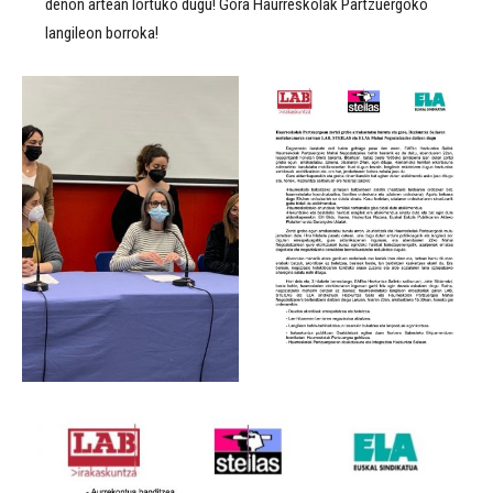
denon artean lortuko dugu! Gora Haurreskolak Partzuergoko
langileon borroka!