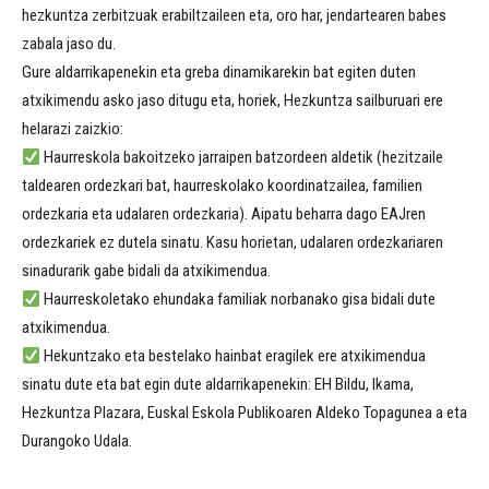
hezkuntza zerbitzuak erabiltzaileen eta, oro har, jendartearen babes
zabala jaso du.
Gure aldarrikapenekin eta greba dinamikarekin bat egiten duten
atxikimendu asko jaso ditugu eta, horiek, Hezkuntza sailburuari ere
helarazi zaizkio:
Haurreskola bakoitzeko jarraipen batzordeen aldetik (hezitzaile
taldearen ordezkari bat, haurreskolako koordinatzailea, familien
ordezkaria eta udalaren ordezkaria). Aipatu beharra dago EAJren
ordezkariek ez dutela sinatu. Kasu horietan, udalaren ordezkariaren
sinadurarik gabe bidali da atxikimendua.
Haurreskoletako ehundaka familiak norbanako gisa bidali dute
atxikimendua.
Hekuntzako eta bestelako hainbat eragilek ere atxikimendua
sinatu dute eta bat egin dute aldarrikapenekin: EH Bildu, Ikama,
Hezkuntza Plazara, Euskal Eskola Publikoaren Aldeko Topagunea a eta
Durangoko Udala.