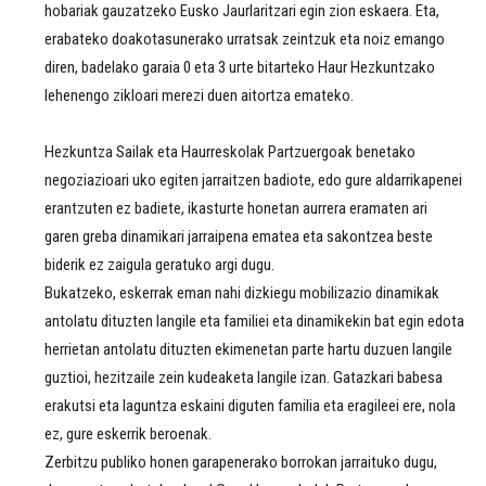
hobariak gauzatzeko Eusko Jaurlaritzari egin zion eskaera. Eta,
erabateko doakotasunerako urratsak zeintzuk eta noiz emango
diren, badelako garaia 0 eta 3 urte bitarteko Haur Hezkuntzako
lehenengo zikloari merezi duen aitortza emateko.
Hezkuntza Sailak eta Haurreskolak Partzuergoak benetako
negoziazioari uko egiten jarraitzen badiote, edo gure aldarrikapenei
erantzuten ez badiete, ikasturte honetan aurrera eramaten ari
garen greba dinamikari jarraipena ematea eta sakontzea beste
biderik ez zaigula geratuko argi dugu.
Bukatzeko, eskerrak eman nahi dizkiegu mobilizazio dinamikak
antolatu dituzten langile eta familiei eta dinamikekin bat egin edota
herrietan antolatu dituzten ekimenetan parte hartu duzuen langile
guztioi, hezitzaile zein kudeaketa langile izan. Gatazkari babesa
erakutsi eta laguntza eskaini diguten familia eta eragileei ere, nola
ez, gure eskerrik beroenak.
Zerbitzu publiko honen garapenerako borrokan jarraituko dugu,