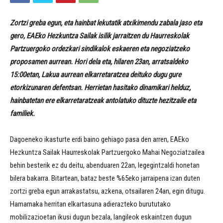
Zortzi greba egun, eta hainbat lekutatik atxikimendu zabala jaso eta
gero, EAEko Hezkuntza Sailak isilik jarraitzen du Haurreskolak
Partzuergoko ordezkari sindikalok eskaeren eta negoziatzeko
proposamen aurrean. Hori dela eta, hilaren 23an, arratsaldeko
15:00etan, Lakua aurrean elkarretaratzea deituko dugu gure
etorkizunaren defentsan. Herrietan hasitako dinamikari helduz,
hainbatetan ere elkarretaratzeak antolatuko dituzte hezitzaile eta
familiek.
Dagoeneko ikasturte erdi baino gehiago pasa den arren, EAEko
Hezkuntza Sailak Haurreskolak Partzuergoko Mahai Negoziatzailea
behin besterik ez du deitu, abenduaren 22an, legegintzaldi honetan
bilera bakarra. Bitartean, bataz beste %65eko jarraipena izan duten
zortzi greba egun arrakastatsu, azkena, otsailaren 24an, egin ditugu.
Hamarnaka herritan elkartasuna adierazteko burututako
mobilizazioetan ikusi dugun bezala, langileok eskaintzen dugun