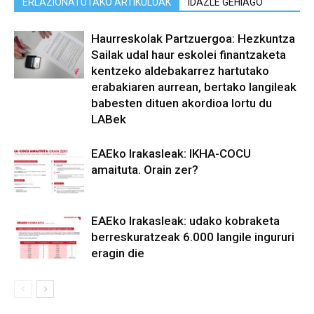
ERLAZIONATUTAKO ARTIKULUAK
IDAZLE GEHIAGO
Haurreskolak Partzuergoa: Hezkuntza
Sailak udal haur eskolei finantzaketa
kentzeko aldebakarrez hartutako
erabakiaren aurrean, bertako langileak
babesten dituen akordioa lortu du
LABek
EAEko Irakasleak: IKHA-COCU
amaituta. Orain zer?
EAEko Irakasleak: udako kobraketa
berreskuratzeak 6.000 langile ingururi
eragin die