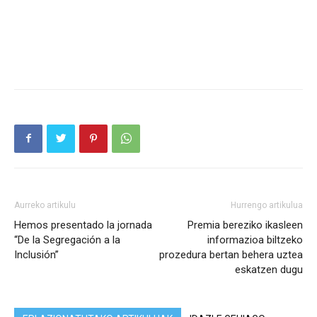
Aurreko artikulu
Hurrengo artikulua
Hemos presentado la jornada
Premia bereziko ikasleen
“De la Segregación a la
informazioa biltzeko
Inclusión”
prozedura bertan behera uztea
eskatzen dugu