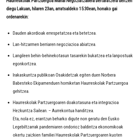
Haurreskolak Partzuergoa Mahai Negoziatzailera bertaratzera deitzen
diegu Lakuan, hilaren 23an, arratsaldeko 15:30ean, honako gai
ordenarekin:
Dauden akordioak errespetatzea eta betetzea.
Lan-hitzarmen berriaren negoziazioa abiatzea.
Langileen behin-behinekotasun tasarekin bukatzea eta lanpostuak
egonkortzea.
Irakaskuntza publikoan Osakidetzak egiten duen Norbera
Babesteko Ekipamenduen horniketan Haurreskolak Partzuergoa
gehitzea.
Haurreskolak Partzuergoaren doakotasuna eta integrazioa
Hezkuntza Sailean. – Aurrekontua handitzea.
Eta, nola ez, erantzun beharko digute non geratu den Eusko
Legebiltzarrak pandemiaren ondorioz baldintza ekonomikoak
okertu zaizkien familiei Haurreskolak Partzuergoaren kuoten