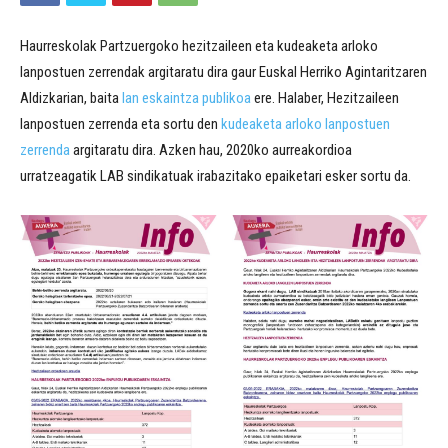
Haurreskolak Partzuergoko hezitzaileen eta kudeaketa arloko
lanpostuen zerrendak argitaratu dira gaur Euskal Herriko Agintaritzaren
Aldizkarian, baita
lan eskaintza publikoa
ere. Halaber, Hezitzaileen
lanpostuen zerrenda eta sortu den
kudeaketa arloko lanpostuen
zerrenda
argitaratu dira. Azken hau, 2020ko aurreakordioa
urratzeagatik LAB sindikatuak irabazitako epaiketari esker sortu da.