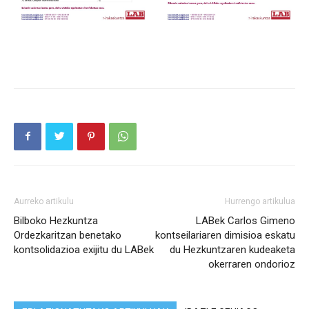
Aurreko artikulu
Hurrengo artikulua
Bilboko Hezkuntza
LABek Carlos Gimeno
Ordezkaritzan benetako
kontseilariaren dimisioa eskatu
kontsolidazioa exijitu du LABek
du Hezkuntzaren kudeaketa
okerraren ondorioz