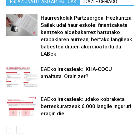
ERLAZIONATUTAKO ARTIKULUAK
IDAZLE GEHIAGO
Haurreskolak Partzuergoa: Hezkuntza
Sailak udal haur eskolei finantzaketa
kentzeko aldebakarrez hartutako
erabakiaren aurrean, bertako langileak
babesten dituen akordioa lortu du
LABek
EAEko Irakasleak: IKHA-COCU
amaituta. Orain zer?
EAEko Irakasleak: udako kobraketa
berreskuratzeak 6.000 langile ingururi
eragin die