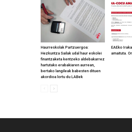
Haurreskolak Partzuergoa:
EAEko Irak
Hezkuntza Sailak udal haur eskolei
amaituta. Or
finantzaketa kentzeko aldebakarrez
hartutako erabakiaren aurrean,
bertako langileak babesten dituen
akordioa lortu du LABek