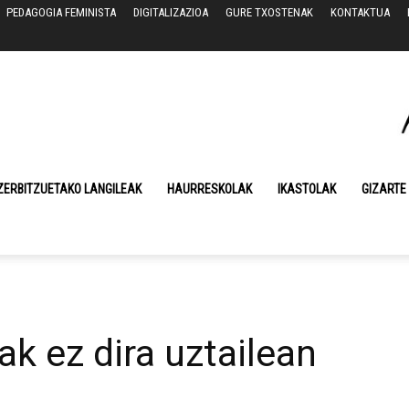
PEDAGOGIA FEMINISTA
DIGITALIZAZIOA
GURE TXOSTENAK
KONTAKTUA
ZERBITZUETAKO LANGILEAK
HAURRESKOLAK
IKASTOLAK
GIZARTE
ak ez dira uztailean