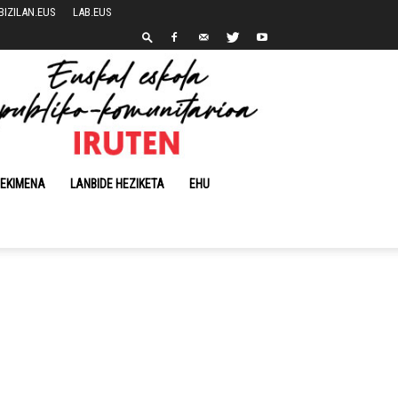
BIZILAN.EUS
LAB.EUS
 EKIMENA
LANBIDE HEZIKETA
EHU