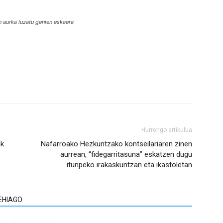
n aurka luzatu genien eskaera
Hurrengo artikulua
ak
Nafarroako Hezkuntzako kontseilariaren zinen
aurrean, “fidegarritasuna” eskatzen dugu
itunpeko irakaskuntzan eta ikastoletan
EHIAGO