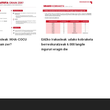
asleak: IKHA-COCU
EAEko Irakasleak: udako kobraketa
ain zer?
berreskuratzeak 6.000 langile
ingururi eragin die