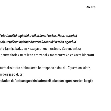
859
l eta familiek egindako elkarlanari esker, Haurreskolak
du uztailean hainbat haurreskola txiki ixteko agindua.
e eta familia batzuen kexa jaso zuen ostean, Zuzendaritza
 haurreskolak uztailean ere zabalik mantentzeko eskaera bideratu
reskoletara erabakiaren berrespena bidali du. Eguerdian, aldiz,
n deia jaso dute.
reskolen defentsan gurekin batera elkarlanean egon zareten langile