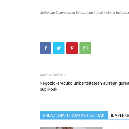
Ostiralean Zuzendaritza Batzordeko kideei LABetik itxierare
Aurreko artikulu
Negozio-ereduko unibertsitateen aurrean gure
publikoak
ERLAZIONATUTAKO ARTIKULUAK
IDAZLE G