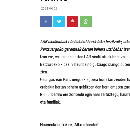
2021-06-28
LAB sindikatuak eta hainbat herrietako hezitzaile, uda
Partzuergoko gerenteak bertan behera utzi behar izan 
Izan ere, ostiralean bertan LAB sindikatuak hezitzail
Batzordeko kideei 3 haur baino gutxiago izango duten
zien.
Gaur goizean Partzuergoak egoera horretan zeuden haur
erabakia bertan behera gelditzen den berri ematen zue
Beraz,
berriro ere zoriondu egin nahi zaituztegu, haur
eta familiak.
Haurreskola txikiak, Altxor handia!