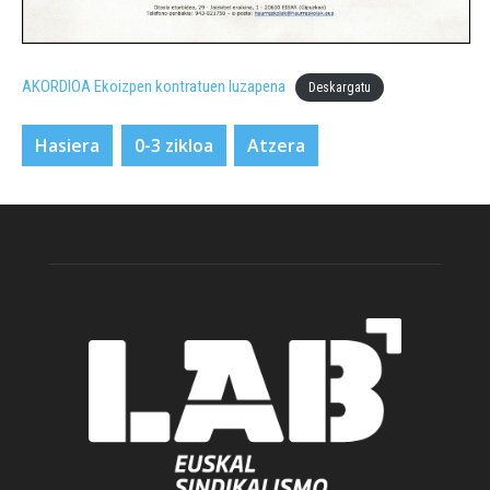
AKORDIOA Ekoizpen kontratuen luzapena
Deskargatu
Hasiera
0-3 zikloa
Atzera