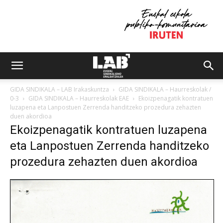
GIDA SINDIKALA – LAB Irakaskuntza
GIDA SINDIKALA – Haurreskolak /
0-3
GIDA SINDIKALA – Haurreskolak EAE
Ekoizpenagatik kontratuen
luzapena eta Lanpostuen Zerrenda handitzeko prozedura zehazten
duen akordioa
Ekoizpenagatik kontratuen luzapena
eta Lanpostuen Zerrenda handitzeko
prozedura zehazten duen akordioa