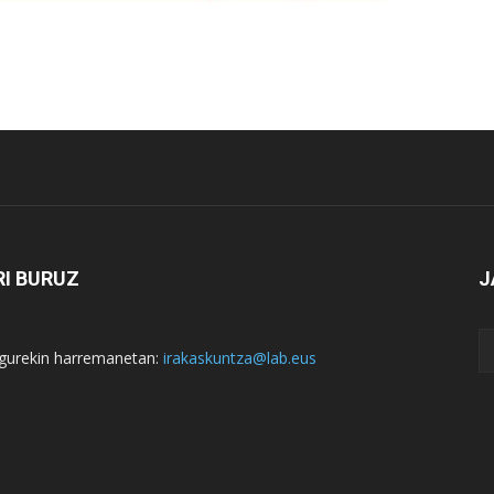
I BURUZ
J
i gurekin harremanetan:
irakaskuntza@lab.eus