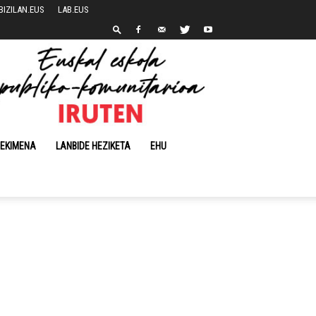
BIZILAN.EUS
LAB.EUS
 EKIMENA
LANBIDE HEZIKETA
EHU