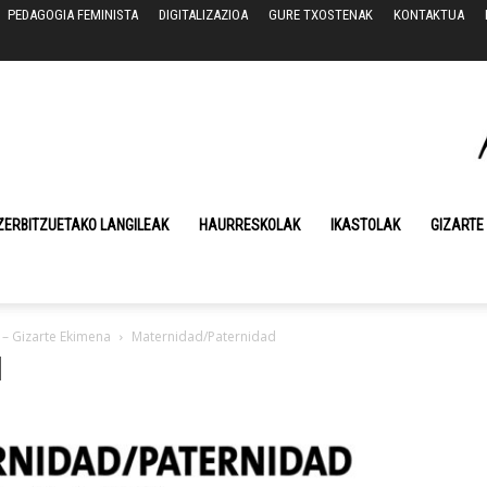
PEDAGOGIA FEMINISTA
DIGITALIZAZIOA
GURE TXOSTENAK
KONTAKTUA
ZERBITZUETAKO LANGILEAK
HAURRESKOLAK
IKASTOLAK
GIZARTE
– Gizarte Ekimena
Maternidad/Paternidad
d