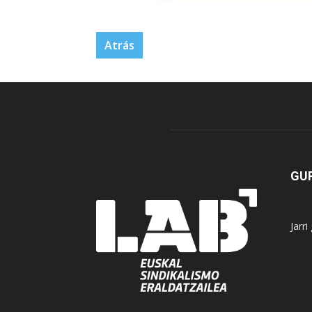
Atrás
GUR
Jarr