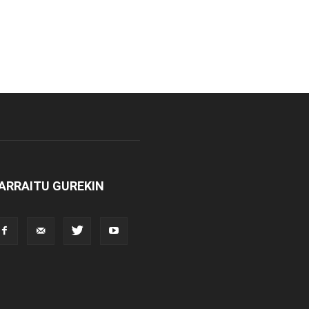
ARRAITU GUREKIN