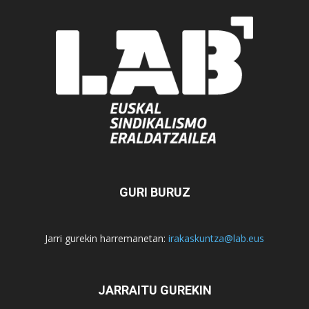
GURI BURUZ
Jarri gurekin harremanetan:
irakaskuntza@lab.eus
JARRAITU GUREKIN