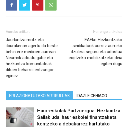
Aurreko artikulu
Hurrengo artikulua
Jaurlaritza motz eta
EAEko Hezkuntzako
itxurakerian agertu da beste
sindikatuok aurrez aurreko
behin ere medioen aurrean.
itzulera seguru eta adostua
Neurririk adostu gabe eta
exijitzeko mobilizatzeko deia
hezkuntza komunitateak
egiten dugu
dituen beharrei entzungor
eginez
ERLAZIONATUTAKO ARTIKULUAK
IDAZLE GEHIAGO
Haurreskolak Partzuergoa: Hezkuntza
Sailak udal haur eskolei finantzaketa
kentzeko aldebakarrez hartutako