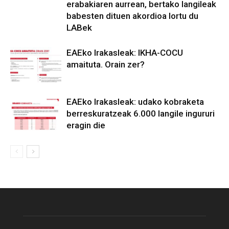
erabakiaren aurrean, bertako langileak
babesten dituen akordioa lortu du
LABek
EAEko Irakasleak: IKHA-COCU
amaituta. Orain zer?
EAEko Irakasleak: udako kobraketa
berreskuratzeak 6.000 langile ingururi
eragin die