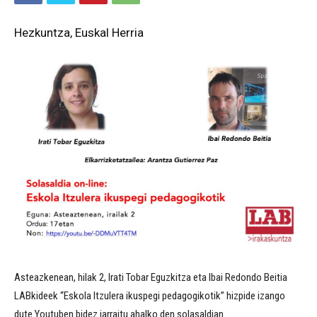
Hezkuntza, Euskal Herria
Asteazkenean, hilak 2, Irati Tobar Eguzkitza eta Ibai Redondo Beitia
LABkideek “Eskola Itzulera ikuspegi pedagogikotik” hizpide izango
dute Youtuben bidez jarraitu ahalko den solasaldian.