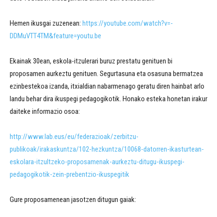
Hemen ikusgai zuzenean:
https://youtube.com/watch?v=-
DDMuVTT4TM&feature=youtu.be
Ekainak 30ean, eskola-itzulerari buruz prestatu genituen bi
proposamen aurkeztu genituen. Segurtasuna eta osasuna bermatzea
ezinbestekoa izanda, itxialdian nabarmenago geratu diren hainbat arlo
landu behar dira ikuspegi pedagogikotik. Honako esteka honetan irakur
daiteke informazio osoa:
http://www.lab.eus/eu/federazioak/zerbitzu-
publikoak/irakaskuntza/102-hezkuntza/10068-datorren-ikasturtean-
eskolara-itzultzeko-proposamenak-aurkeztu-ditugu-ikuspegi-
pedagogikotik-zein-prebentzio-ikuspegitik
Gure proposamenean jasotzen ditugun gaiak: