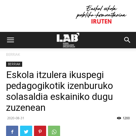
BERRIAK
BERRIAK
Eskola itzulera ikuspegi
pedagogikotik izenburuko
solasaldia eskainiko dugu
zuzenean
2020-08-31
1200