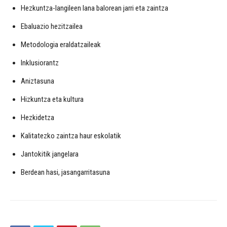
Hezkuntza-langileen lana balorean jarri eta zaintza
Ebaluazio hezitzailea
Metodologia eraldatzaileak
Inklusiorantz
Aniztasuna
Hizkuntza eta kultura
Hezkidetza
Kalitatezko zaintza haur eskolatik
Jantokitik jangelara
Berdean hasi, jasangarritasuna