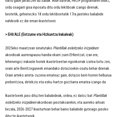
hartu gabe jarraitzen du Sailak. Alde batetik, Hezi+ programaren bidez,
ordu osagarri gisa inposatu ditu ordu lektiboak izango direnak;
bestetik, gehienezko 18 ordu lektiboetatik 17ra jaisteko baliabide
nahikorik ez die eman ikastetxeei.
>
EHI/ALE (Entzume eta Hizkuntza Irakaleak)
2025eko maiatzean sinatutako
Plantillak esleitzeko irizpideen
akordioak aurrerapausu handia ekarri zuen EHIentzat; izan ere,
lehenengoz irakasle horiek ikastetxeetan egonkorrak izatea lortu zen,
orain arte Berritzeguneek emandako dotazioekin osatu behar direnak.
Orain arteko arreta-zuzena emateaz gain, dotazio berri horren helburua
prebentzioa, detekzio eta esku-hartze goiztiarra ematea izango da.
Ikastetxeek jaso dituzten baliabideak, ordea, ez datoz bat
Plantillak
esleitzeko irizpideen
akordioan jasotakoarekin, eta aurreko arloan
bezala, 2026-2027 ikasturtean behar baino baliabide gutxiago jasoko
dituzte ikastetxeek.