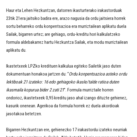
Haur eta Lehen Hezkuntzan, datorren ikasturterako irakastorduak
23tik 21era jaitsiko badira ere, arazo nagusia da ordu jaitsiera horrek
sortu beharreko ordu konpentsazioa era murriztailean aplikatu duela
Sailak, bigarren urtez; are gehiago, ordu-kreditu hori kalkulatzeko
formula aldebakarrez hartu Hezkuntza Sailak, eta modu murriztailean
aplikatu du.
Ikastetxeek LPZko kredituen kalkulua egiteko Sailetik jaso duten
dokumentuan honakoa jartzen du: “
Ordu konpentsazioa asteko ordu
lektiboak 21 izateko: 16 edo gehiagoko ikasle/talde ratioa duten
ikasmaila kopurua bider 2 zati 21
”. Formula murriztaile horren
ondorioz, ikastetxeek 0,95 kreditu jaso ahal izango dituzte gehienez,
kasurik onenean. Agerikoa da formula horrek ez duela akordioak
jasotakoa betetzen.
Bigarren Hezkuntzan ere, gehienezko 17 irakastordu izateko neurriak