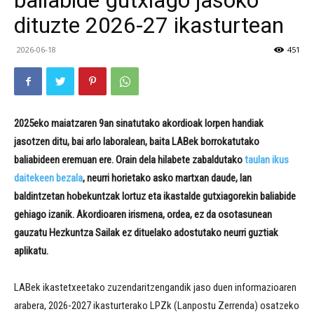
baliabide gutxiago jasoko
dituzte 2026-27 ikasturtean
2026-06-18
451
2025eko maiatzaren 9an sinatutako akordioak lorpen handiak
jasotzen ditu, bai arlo laboralean, bai
ta
LABek borrokatutako
baliabideen eremuan
ere
. Orain dela hilabete zabaldutako
taulan ikus
daitekeen bezala
, neurri horietako asko martxan daude, lan
baldintzetan hobekuntzak lortuz eta ikastalde gutxiagorekin baliabide
gehiago izanik.
Akordioaren irismena, ordea, ez da osotasunean
gauzatu Hezkuntza Sailak ez dituelako adostutako neurri guztiak
aplikatu.
LABek ikastetxeetako zuzendaritzengandik jaso duen informazioaren
arabera, 2026-2027 ikasturterako LPZk (Lanpostu Zerrenda) osatzeko