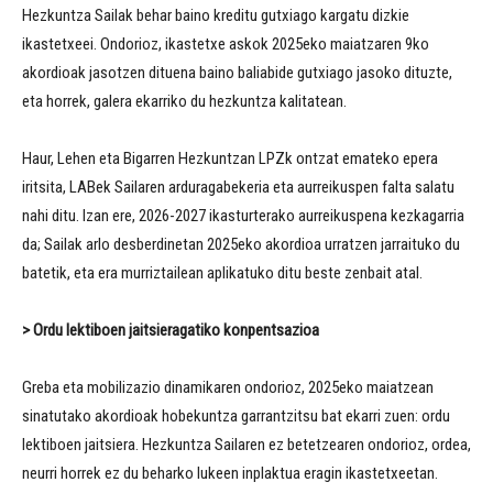
Hezkuntza Sailak behar baino kreditu gutxiago kargatu dizkie
ikastetxeei. Ondorioz, ikastetxe askok 2025eko maiatzaren 9ko
akordioak jasotzen dituena baino baliabide gutxiago jasoko dituzte,
eta horrek, galera ekarriko du hezkuntza kalitatean.
Haur, Lehen eta Bigarren Hezkuntzan LPZk ontzat emateko epera
iritsita, LABek Sailaren arduragabekeria eta aurreikuspen falta salatu
nahi ditu. Izan ere, 2026-2027 ikasturterako aurreikuspena kezkagarria
da; Sailak arlo desberdinetan 2025eko akordioa urratzen jarraituko du
batetik, eta era murriztailean aplikatuko ditu beste zenbait atal.
>
Ordu lektiboen jaitsieragatiko konpentsazioa
Greba eta mobilizazio dinamikaren ondorioz, 2025eko maiatzean
sinatutako akordioak hobekuntza garrantzitsu bat ekarri zuen: ordu
lektiboen jaitsiera. Hezkuntza Sailaren ez betetzearen ondorioz, ordea,
neurri horrek ez du beharko lukeen inplaktua eragin ikastetxeetan.