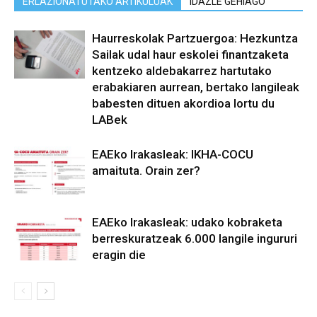
ERLAZIONATUTAKO ARTIKULUAK
IDAZLE GEHIAGO
Haurreskolak Partzuergoa: Hezkuntza
Sailak udal haur eskolei finantzaketa
kentzeko aldebakarrez hartutako
erabakiaren aurrean, bertako langileak
babesten dituen akordioa lortu du
LABek
EAEko Irakasleak: IKHA-COCU
amaituta. Orain zer?
EAEko Irakasleak: udako kobraketa
berreskuratzeak 6.000 langile ingururi
eragin die