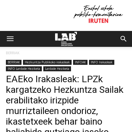
BERRIAK
BERRIAK
Hezkuntza Publikoko irakasleak
INFOAK
INFO Irakasleak
INFO Lanbide Heziketa
Lanbide Heziketa
EAEko Irakasleak: LPZk
kargatzeko Hezkuntza Sailak
erabilitako irizpide
murriztaileen ondorioz,
ikastetxeek behar baino