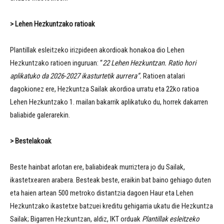
>
Lehen Hezkuntzako ratioak
Plantillak esleitzeko irizpideen akordioak honakoa dio Lehen
Hezkuntzako ratioen inguruan: “
22 Lehen Hezkuntzan. Ratio hori
aplikatuko da 2026-2027 ikasturtetik aurrera”.
Ratioen atalari
dagokionez ere, Hezkuntza Sailak akordioa urratu eta 22ko ratioa
Lehen Hezkuntzako 1. mailan bakarrik aplikatuko du, horrek dakarren
baliabide galerarekin.
> Bestelakoak
Beste hainbat arlotan ere, baliabideak murriztera jo du Sailak,
ikastetxearen arabera. Besteak beste, eraikin bat baino gehiago duten
eta haien artean 500 metroko distantzia dagoen Haur eta Lehen
Hezkuntzako ikastetxe batzuei kreditu gehigarria ukatu die Hezkuntza
Sailak; Bigarren Hezkuntzan, aldiz, IKT orduak
Plantillak esleitzeko