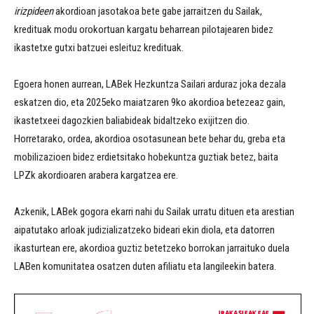
irizpideen
akordioan jasotakoa bete gabe jarraitzen du Sailak,
kredituak modu orokortuan kargatu beharrean pilotajearen bidez
ikastetxe gutxi batzuei esleituz kredituak.
Egoera honen aurrean, LABek Hezkuntza Sailari arduraz joka dezala
eskatzen dio, eta 2025eko maiatzaren 9ko akordioa betezeaz gain,
ikastetxeei dagozkien baliabideak bidaltzeko exijitzen dio.
Horretarako, ordea, akordioa osotasunean bete behar du, greba eta
mobilizazioen bidez erdietsitako hobekuntza guztiak betez, baita
LPZk akordioaren arabera kargatzea ere.
Azkenik, LABek gogora ekarri nahi du Sailak urratu dituen eta arestian
aipatutako arloak judizializatzeko bideari ekin diola, eta datorren
ikasturtean ere, akordioa guztiz betetzeko borrokan jarraituko duela
LABen komunitatea osatzen duten afiliatu eta langileekin batera.