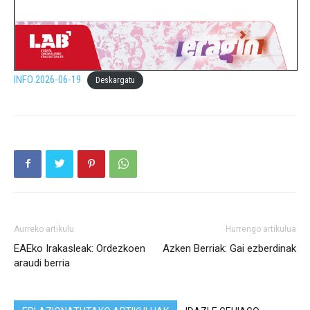
INFO 2026-06-19
Deskargatu
Aurreko artikulu
Hurrengo artikulua
EAEko Irakasleak: Ordezkoen
Azken Berriak: Gai ezberdinak
araudi berria