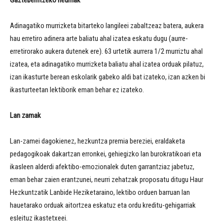
Gazteberritzeko neurriak
Adinagatiko murrizketa bitarteko langileei zabaltzeaz batera, aukera
hau erretiro adinera arte baliatu ahal izatea eskatu dugu (aurre-
erretirorako aukera dutenek ere). 63 urtetik aurrera 1/2 murriztu ahal
izatea, eta adinagatiko murrizketa baliatu ahal izatea orduak pilatuz,
izan ikasturte berean eskolarik gabeko aldi bat izateko, izan azken bi
ikasturteetan lektiborik eman behar ez izateko.
Lan zamak
Lan-zamei dagokienez, hezkuntza premia bereziei, eraldaketa
pedagogikoak dakartzan erronkei, gehiegizko lan burokratikoari eta
ikasleen alderdi afektibo-emozionalek duten garrantziaz jabetuz,
eman behar zaien erantzunei, neurri zehatzak proposatu ditugu Haur
Hezkuntzatik Lanbide Heziketaraino, lektibo orduen barruan lan
hauetarako orduak aitortzea eskatuz eta ordu kreditu-gehigarriak
esleituz ikastetxeei.