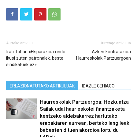
Aurreko artikulu
Hurrengo artikulua
Irati Tobar: «Ekiparazioa ondo
Azken kontratazioa
ikusi zuten patronalek, beste
Haurreskolak Partzuergoan
sindikatuek ez»
ERLAZIONATUTAKO ARTIKULUAK
IDAZLE GEHIAGO
Haurreskolak Partzuergoa: Hezkuntza
Sailak udal haur eskolei finantzaketa
kentzeko aldebakarrez hartutako
erabakiaren aurrean, bertako langileak
babesten dituen akordioa lortu du
LABek