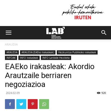
ARAUDIA
ARAUDIA
ARAUDIA (EAEko Irakasleak)
Hezkuntza Publikoko irakasleak
INFOAK
INFO Irakasleak
INFO Lanbide Heziketa
EAEko irakasleak: Akordio
Arautzaile berriaren
negoziazioa
2024-02-09
920