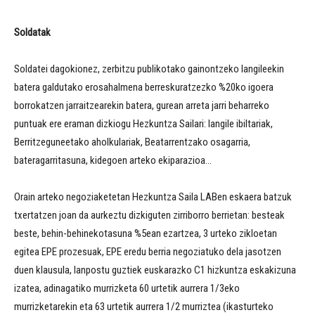
Soldatak
Soldatei dagokionez, zerbitzu publikotako gainontzeko langileekin
batera galdutako erosahalmena berreskuratzezko %20ko igoera
borrokatzen jarraitzearekin batera, gurean arreta jarri beharreko
puntuak ere eraman dizkiogu Hezkuntza Sailari: langile ibiltariak,
Berritzeguneetako aholkulariak, Beatarrentzako osagarria,
bateragarritasuna, kidegoen arteko ekiparazioa…
Orain arteko negoziaketetan Hezkuntza Saila LABen eskaera batzuk
txertatzen joan da aurkeztu dizkiguten zirriborro berrietan: besteak
beste, behin-behinekotasuna %5ean ezartzea, 3 urteko zikloetan
egitea EPE prozesuak, EPE eredu berria negoziatuko dela jasotzen
duen klausula, lanpostu guztiek euskarazko C1 hizkuntza eskakizuna
izatea, adinagatiko murrizketa 60 urtetik aurrera 1/3eko
murrizketarekin eta 63 urtetik aurrera 1/2 murriztea (ikasturteko