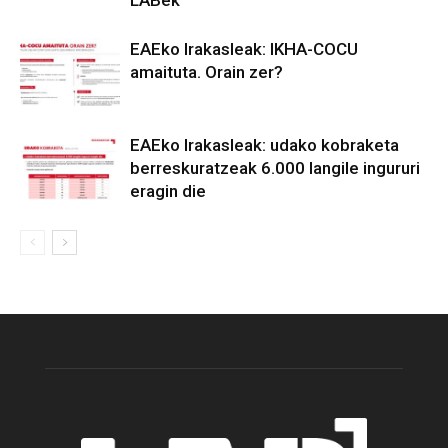
EAEko Irakasleak: IKHA-COCU
amaituta. Orain zer?
EAEko Irakasleak: udako kobraketa
berreskuratzeak 6.000 langile ingururi
eragin die