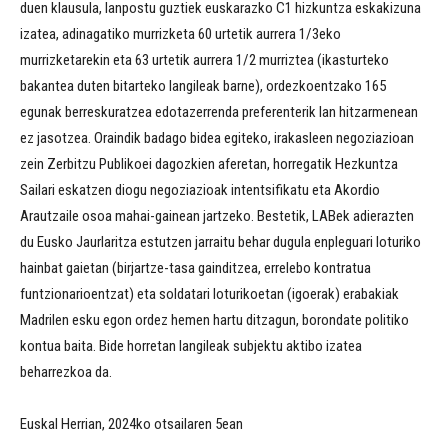
duen klausula, lanpostu guztiek euskarazko C1 hizkuntza eskakizuna
izatea, adinagatiko murrizketa 60 urtetik aurrera 1/3eko
murrizketarekin eta 63 urtetik aurrera 1/2 murriztea (ikasturteko
bakantea duten bitarteko langileak barne), ordezkoentzako 165
egunak berreskuratzea edotazerrenda preferenterik lan hitzarmenean
ez jasotzea. Oraindik badago bidea egiteko, irakasleen negoziazioan
zein Zerbitzu Publikoei dagozkien aferetan, horregatik Hezkuntza
Sailari eskatzen diogu negoziazioak intentsifikatu eta Akordio
Arautzaile osoa mahai-gainean jartzeko. Bestetik, LABek adierazten
du Eusko Jaurlaritza estutzen jarraitu behar dugula enpleguari loturiko
hainbat gaietan (birjartze-tasa gainditzea, errelebo kontratua
funtzionarioentzat) eta soldatari loturikoetan (igoerak) erabakiak
Madrilen esku egon ordez hemen hartu ditzagun, borondate politiko
kontua baita. Bide horretan langileak subjektu aktibo izatea
beharrezkoa da.
Euskal Herrian, 2024ko otsailaren 5ean