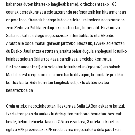
bakantea duten bitarteko langileak barne), ordezkoentzako 165
egunak berreskuratzea edotazerrenda preferenterik lan hitzarmenean
ez jasotzea. Oraindik badago bidea egiteko, irakasleen negoziazioan
zein Zerbitzu Publikoei dagozkien aferetan, horregatik Hezkuntza
Sailari eskatzen diogu negoziazioak intentsifikatu eta Akordio
Arautzaile osoa mahai-gainean jartzeko. Bestetik, LABek adierazten
du Eusko Jaurlaritza estutzen jarraitu behar dugula enpleguari loturiko
hainbat gaietan (birjartze-tasa gainditzea, errelebo kontratua
funtzionarioentzat) eta soldatari loturikoetan (igoerak) erabakiak
Madrilen esku egon ordez hemen hartu ditzagun, borondate politiko
kontua baita. Bide horretan langileak subjektu aktibo izatea
beharrezkoa da.
Orain arteko negoziaketetan Hezkuntza Saila LABen eskaera batzuk
txertatzen joan da aurkeztu dizkiguten zirriborro berrietan: besteak
beste, behin-behinekotasuna %5ean ezartzea, 3 urteko zikloetan
egitea EPE prozesuak, EPE eredu berria negoziatuko dela jasotzen