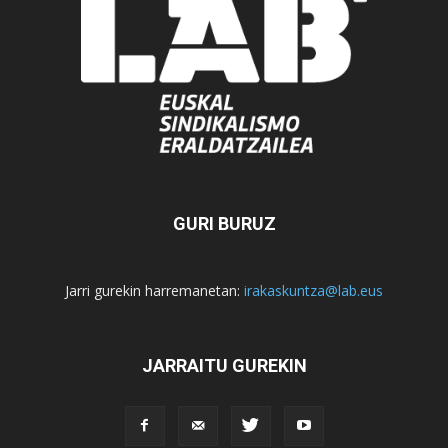
GURI BURUZ
Jarri gurekin harremanetan:
irakaskuntza@lab.eus
JARRAITU GUREKIN