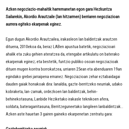
Azken negoziazio-mahaitik harremanetan egon gara Hezkuntza
Sailarekin, Akordio Arautzaile (lan hitzarmen) berriaren negoziazioan
aurrera egiteko ekarpenak eginez.
Egun dugun Akordio Arautzailea, irakasleon lan baldintzak arautzen
dituena, 2010ekoa da, beraz LABen apustua batetik, negoziazioari
ahalik eta zuku gehien ateratzea da, etengabe artikulatu on baterako
ekarpenak eginez; eta bestetik, funtzio publiko osoan negoziazioak
dituen mugen kontra borrokatzea, urriaren 25ean eta abenduaren 19an
egindako grebei jarraipena emanez. Negoziazioan zehar eztabaidagai
dauden gaiak honakoak dira: lanaldia, gazte-berritzeko neurriak, udako
kobraketa, lan-zamak, ordezkoen lan baldintzak, behin-
behinekotasuna, Lanbide Heziketako irakasle teknikoen afera,
soldata, bateragarritasuna, Berritzeguneetako langileen lanbaldintzak…
Azken aste hauetan 3 gairen gaineko ekarpenetan zentratu gara: