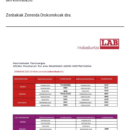
den kontratazio.
Zenbakiak Zerrenda Orokorrekoak dira.