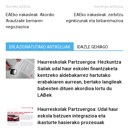
Aurreko artikulu
Hurrengo artikulua
EAEko irakasleak: Akordio
EAEko irakasleak: zerbitzu
Arautzaile berriaren
eginkizunak eta birbaremazioa
negoziazioa
ERLAZIONATUTAKO ARTIKULUAK
IDAZLE GEHIAGO
Haurreskolak Partzuergoa: Hezkuntza
Sailak udal haur eskolei finantzaketa
kentzeko aldebakarrez hartutako
erabakiaren aurrean, bertako langileak
babesten dituen akordioa lortu du
LABek
Haurreskolak Partzuergoa: Udal haur
eskola batzuen integrazioa eta
ikasturte hasierako prozesuak