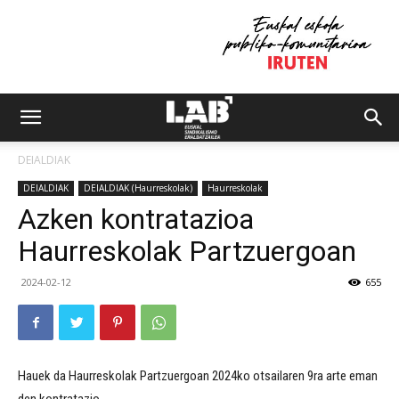
DEIALDIAK
DEIALDIAK
DEIALDIAK (Haurreskolak)
Haurreskolak
Azken kontratazioa
Haurreskolak Partzuergoan
2024-02-12
655
Hauek da Haurreskolak Partzuergoan 2024ko otsailaren 9ra arte eman