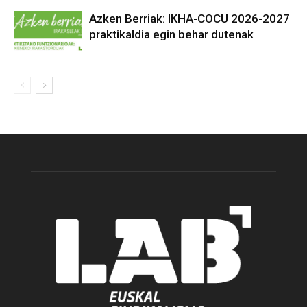
Azken Berriak: IKHA-COCU 2026-2027
praktikaldia egin behar dutenak