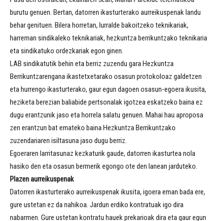
burutu genuen. Bertan, datorren ikasturterako aurreikuspenak landu
behar genituen. Bilera horretan, lurralde bakoitzeko teknikariak,
harreman sindikaleko teknikariak, hezkuntza berrikuntzako teknikaria
eta sindikatuko ordezkariak egon ginen.
LAB sindikatutik behin eta berriz zuzendu gara Hezkuntza
Berrikuntzarengana ikastetxetarako osasun protokoloaz galdetzen
eta hurrengo ikasturterako, gaur egun dagoen osasun-egoera ikusita,
heziketa berezian baliabide pertsonalak igotzea eskatzeko baina ez
dugu erantzunik jaso eta horrela salatu genuen. Mahai hau aproposa
zen erantzun bat emateko baina Hezkuntza Berrikuntzako
zuzendariaren isiltasuna jaso dugu berriz.
Egoeraren larritasunaz kezkaturik gaude, datorren ikasturtea nola
hasiko den eta osasun bermerik egongo ote den lanean jarduteko.
Plazen aurreikuspenak
Datorren ikasturterako aurreikuspenak ikusita, igoera eman bada ere,
gure ustetan ez da nahikoa. Jardun erdiko kontratuak igo dira
nabarmen. Gure ustetan kontratu hauek prekarioak dira eta gaur egun