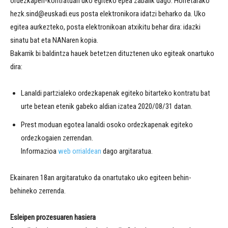
ordezkapen-kontratuari uko egiteko epea zabalik dago. Horretarako
hezk.sind@euskadi.eus posta elektronikora idatzi beharko da. Uko
egitea aurkezteko, posta elektronikoan atxikitu behar dira: idazki
sinatu bat eta NANaren kopia.
Bakarrik bi baldintza hauek betetzen dituztenen uko egiteak onartuko
dira:
Lanaldi partzialeko ordezkapenak egiteko bitarteko kontratu bat
urte betean etenik gabeko aldian izatea 2020/08/31 datan.
Prest moduan egotea lanaldi osoko ordezkapenak egiteko
ordezkogaien zerrendan.
Informazioa
web orrialdean
dago argitaratua.
Ekainaren 18an argitaratuko da onartutako uko egiteen behin-
behineko zerrenda.
Esleipen prozesuaren hasiera