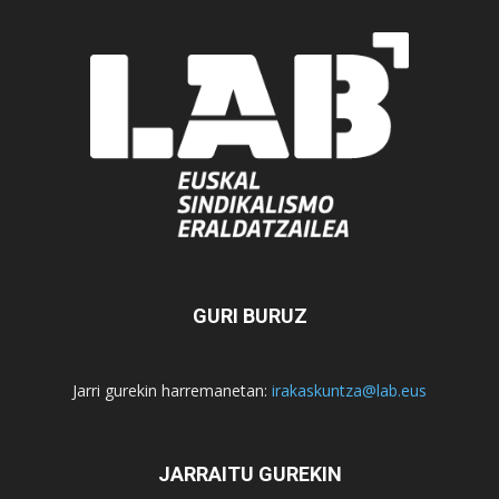
GURI BURUZ
Jarri gurekin harremanetan:
irakaskuntza@lab.eus
JARRAITU GUREKIN