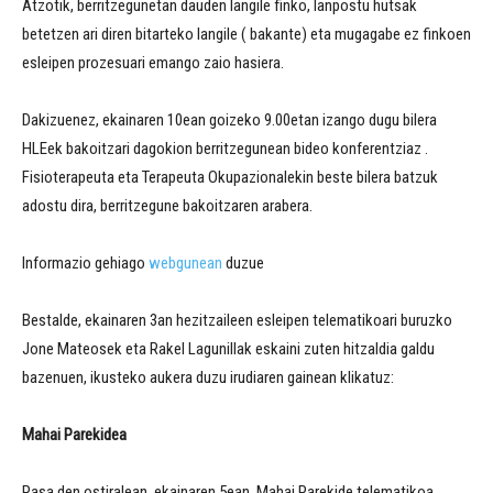
Atzotik, berritzegunetan dauden langile finko, lanpostu hutsak
betetzen ari diren bitarteko langile ( bakante) eta mugagabe ez finkoen
esleipen prozesuari emango zaio hasiera.
Dakizuenez, ekainaren 10ean goizeko 9.00etan izango dugu bilera
HLEek bakoitzari dagokion berritzegunean bideo konferentziaz .
Fisioterapeuta eta Terapeuta Okupazionalekin beste bilera batzuk
adostu dira, berritzegune bakoitzaren arabera.
Informazio gehiago
webgunean
duzue
Bestalde, ekainaren 3an hezitzaileen esleipen telematikoari buruzko
Jone Mateosek eta Rakel Lagunillak eskaini zuten hitzaldia galdu
bazenuen, ikusteko aukera duzu irudiaren gainean klikatuz:
Mahai Parekidea
Pasa den ostiralean, ekainaren 5ean, Mahai Parekide telematikoa