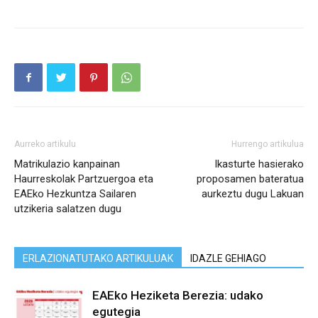
Aurreko artikulu
Hurrengo artikulua
Matrikulazio kanpainan
Ikasturte hasierako
Haurreskolak Partzuergoa eta
proposamen bateratua
EAEko Hezkuntza Sailaren
aurkeztu dugu Lakuan
utzikeria salatzen dugu
ERLAZIONATUTAKO ARTIKULUAK
IDAZLE GEHIAGO
EAEko Heziketa Berezia: udako
egutegia