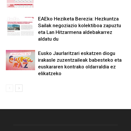
EAEko Heziketa Berezia: Hezkuntza
Sailak negoziazio kolektiboa zapuztu
eta Lan Hitzarmena aldebakarrez
aldatu du
Eusko Jaurlaritzari eskatzen diogu
irakasle zuzentzaileak babesteko eta
euskararen kontrako oldarraldia ez
elikatzeko