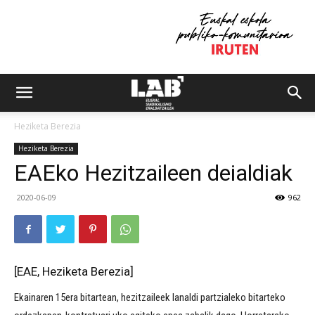
Heziketa Berezia
Heziketa Berezia
EAEko Hezitzaileen deialdiak
2020-06-09
962
[EAE, Heziketa Berezia]
Ekainaren 15era bitartean, hezitzaileek lanaldi partzialeko bitarteko