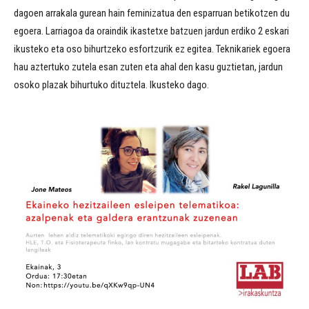
dagoen arrakala gurean hain feminizatua den esparruan betikotzen du
egoera. Larriagoa da oraindik ikastetxe batzuen jardun erdiko 2 eskari
ikusteko eta oso bihurtzeko esfortzurik ez egitea. Teknikariek egoera
hau aztertuko zutela esan zuten eta ahal den kasu guztietan, jardun
osoko plazak bihurtuko dituztela. Ikusteko dago.