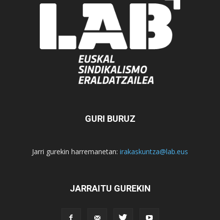
GURI BURUZ
Jarri gurekin harremanetan:
irakaskuntza@lab.eus
JARRAITU GUREKIN