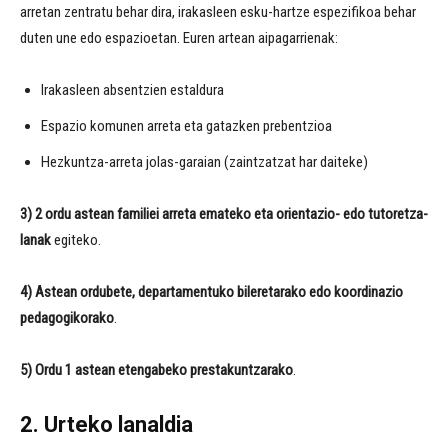
arretan zentratu behar dira, irakasleen esku-hartze espezifikoa behar
duten une edo espazioetan. Euren artean aipagarrienak:
Irakasleen absentzien estaldura
Espazio komunen arreta eta gatazken prebentzioa
Hezkuntza-arreta jolas-garaian (zaintzatzat har daiteke)
3) 2 ordu astean familiei arreta emateko eta orientazio- edo tutoretza-
lanak
egiteko.
4) Astean
ordubete, departamentuko bileretarako edo koordinazio
pedagogikorako
.
5) Ordu 1 astean etengabeko prestakuntzarako
.
2. Urteko lanaldia