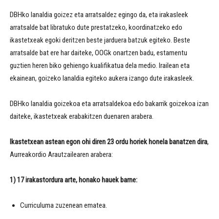
DBHko lanaldia goizez eta arratsaldez egingo da, eta irakasleek
arratsalde bat libratuko dute prestatzeko, koordinatzeko edo
ikastetxeak egoki deritzen beste jarduera batzuk egiteko. Beste
arratsalde bat ere har daiteke, OOGk onartzen badu, estamentu
guztien heren biko gehiengo kualifikatua dela medio. Irailean eta
ekainean, goizeko lanaldia egiteko aukera izango dute irakasleek.
DBHko lanaldia goizekoa eta arratsaldekoa edo bakarrik goizekoa izan
daiteke, ikastetxeak erabakitzen duenaren arabera.
Ikastetxean astean egon ohi diren 23 ordu horiek honela banatzen dira
,
Aurreakordio Arautzailearen arabera:
1) 17 irakastordura arte, honako hauek barne:
Curriculuma zuzenean ematea.