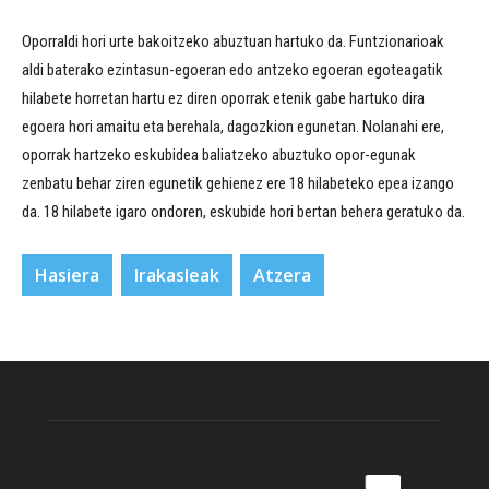
Oporraldi hori urte bakoitzeko abuztuan hartuko da. Funtzionarioak
aldi baterako ezintasun-egoeran edo antzeko egoeran egoteagatik
hilabete horretan hartu ez diren oporrak etenik gabe hartuko dira
egoera hori amaitu eta berehala, dagozkion egunetan. Nolanahi ere,
oporrak hartzeko eskubidea baliatzeko abuztuko opor-egunak
zenbatu behar ziren egunetik gehienez ere 18 hilabeteko epea izango
da. 18 hilabete igaro ondoren, eskubide hori bertan behera geratuko da.
Hasiera
Irakasleak
Atzera