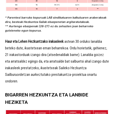
* Parentesi barruko kopuruak LAB sindikatuaren kalkuluaren araberakoak
dira, besteak Hezkuntza Sailak ebazpenetan argitaratutakoak.
** Aurtengo ebazpenak (26-27) ez du zehazten joan beharreko
gutxieneko egun kopurua.
Haur eta Lehen Hezkuntzako irakasleek
astean 30 orduko lanaldia
beteko dute, ikastetxean eman beharrekoa. Ordu horietatik, gehienez,
21 irakastorduak izango dira (atsedenaldiak barne). Lanaldia goizez
eta arratsaldez egingo da, eta arratsalde bat salbuetsi ahal izango dute
irakasleek prestatzeko, ikastetxeak Saileko Hezkuntza
Sailburuordetzan aurkeztutako prestakuntza-proiektua onartu
ondoren.
BIGARREN HEZKUNTZA ETA LANBIDE
HEZIKETA