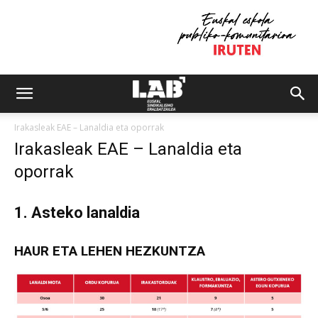
Irakasleak EAE – Lanaldia eta oporrak
Irakasleak EAE – Lanaldia eta
oporrak
1. Asteko lanaldia
HAUR ETA LEHEN HEZKUNTZA