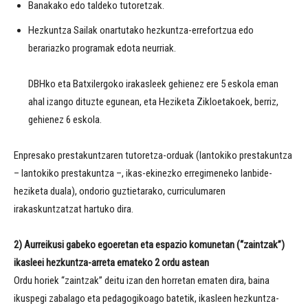
Banakako edo taldeko tutoretzak.
Hezkuntza Sailak onartutako hezkuntza-errefortzua edo
berariazko programak edota neurriak.
DBHko eta Batxilergoko irakasleek gehienez ere 5 eskola eman
ahal izango dituzte egunean, eta Heziketa Zikloetakoek, berriz,
gehienez 6 eskola.
Enpresako prestakuntzaren tutoretza-orduak (lantokiko prestakuntza
– lantokiko prestakuntza –, ikas-ekinezko erregimeneko lanbide-
heziketa duala), ondorio guztietarako, curriculumaren
irakaskuntzatzat hartuko dira.
2)
Aurreikusi gabeko egoeretan eta espazio komunetan (“zaintzak”)
ikasleei hezkuntza-arreta emateko 2 ordu astean
Ordu horiek “zaintzak” deitu izan den horretan ematen dira, baina
ikuspegi zabalago eta pedagogikoago batetik, ikasleen hezkuntza-