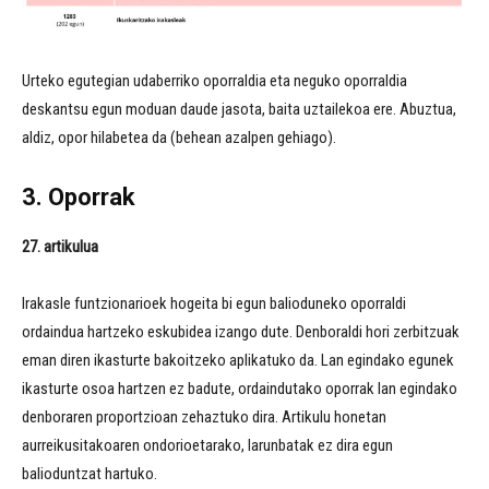
Urteko egutegian udaberriko oporraldia eta neguko oporraldia
deskantsu egun moduan daude jasota, baita uztailekoa ere. Abuztua,
aldiz, opor hilabetea da (behean azalpen gehiago).
3. Oporrak
27. artikulua
Irakasle funtzionarioek hogeita bi egun balioduneko oporraldi
ordaindua hartzeko eskubidea izango dute. Denboraldi hori zerbitzuak
eman diren ikasturte bakoitzeko aplikatuko da. Lan egindako egunek
ikasturte osoa hartzen ez badute, ordaindutako oporrak lan egindako
denboraren proportzioan zehaztuko dira. Artikulu honetan
aurreikusitakoaren ondorioetarako, larunbatak ez dira egun
balioduntzat hartuko.