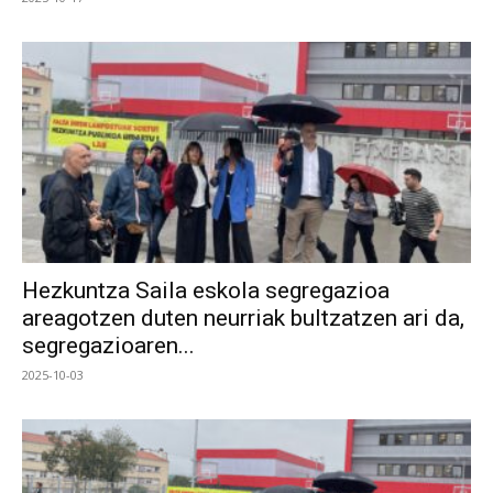
Hezkuntza Saila eskola segregazioa
areagotzen duten neurriak bultzatzen ari da,
segregazioaren...
2025-10-03