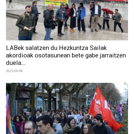
LABek salatzen du Hezkuntza Sailak
akordioak osotasunean bete gabe jarraitzen
duela...
2025-09-08