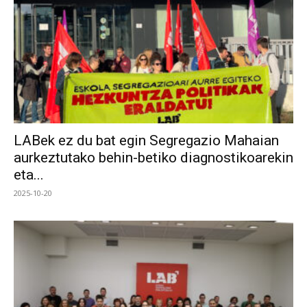
LABek ez du bat egin Segregazio Mahaian
aurkeztutako behin-betiko diagnostikoarekin
eta...
2025-10-20