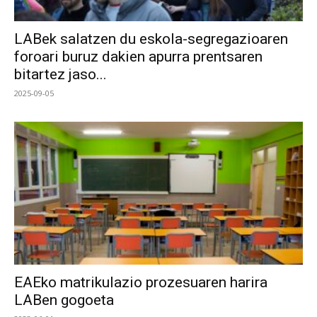
LABek salatzen du eskola-segregazioaren
foroari buruz dakien apurra prentsaren
bitartez jaso...
2025-09-05
EAEko matrikulazio prozesuaren harira
LABen gogoeta