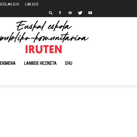
BIZILAN.EUS
LAB.EUS
 EKIMENA
LANBIDE HEZIKETA
EHU