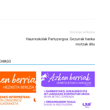
Hurrengo artikulua
Haurreskolak Partuzergoa: Gezurrak hanka
motzak ditu
EHIAGO