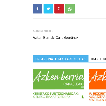
Aurreko artikulu
Azken Berriak: Gai ezberdinak
ERLAZIONATUTAKO ARTIKULUAK
IDAZLE G