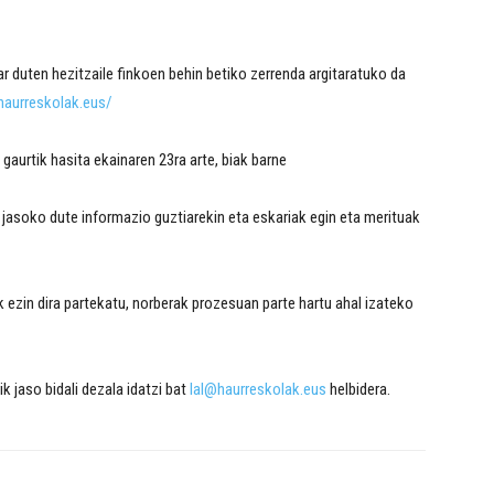
ar duten hezitzaile finkoen behin betiko zerrenda argitaratuko da
haurreskolak.eus/
gaurtik hasita ekainaren 23ra arte, biak barne
t jasoko dute informazio guztiarekin eta eskariak egin eta merituak
ezin dira partekatu, norberak prozesuan parte hartu ahal izateko
k jaso bidali dezala idatzi bat
lal@haurreskolak.eus
helbidera.