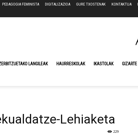
PEDAGOGIA FEMINISTA
DIGITALIZAZIOA
GURE TXOSTENAK
KONTAKTUA
ZERBITZUETAKO LANGILEAK
HAURRESKOLAK
IKASTOLAK
GIZARTE
ekualdatze-Lehiaketa
229