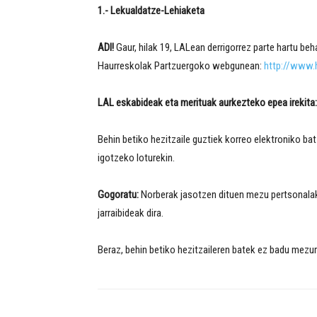
1.- Lekualdatze-Lehiaketa
ADI!
Gaur, hilak 19, LALean derrigorrez parte hartu beh
Haurreskolak Partzuergoko webgunean:
http://www.
LAL eskabideak eta merituak aurkezteko epea irekita:
Behin betiko hezitzaile guztiek korreo elektroniko ba
igotzeko loturekin.
Gogoratu:
Norberak jasotzen dituen mezu pertsonalak 
jarraibideak dira.
Beraz, behin betiko hezitzaileren batek ez badu mezuri