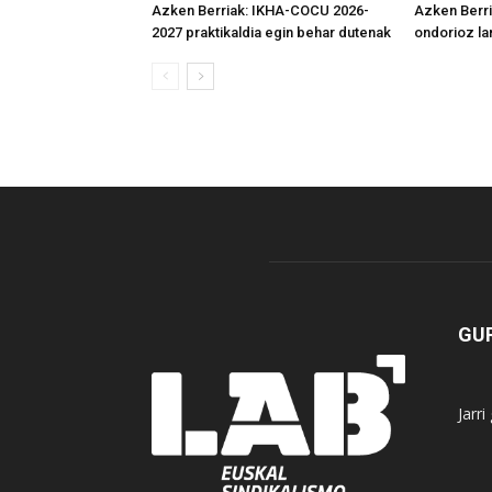
Azken Berriak: IKHA-COCU 2026-
Azken Berri
2027 praktikaldia egin behar dutenak
ondorioz la
GUR
Jarr