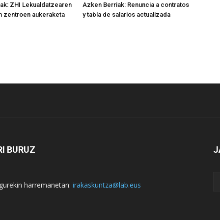
ak: ZHI Lekualdatzearen
Azken Berriak: Renuncia a contratos
n zentroen aukeraketa
y tabla de salarios actualizada
I BURUZ
J
i gurekin harremanetan:
irakaskuntza@lab.eus