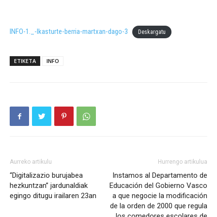
INFO-1._-Ikasturte-berria-martxan-dago-3
Deskargatu
ETIKETA
INFO
Aurreko artikulu
Hurrengo artikulua
“Digitalizazio burujabea
Instamos al Departamento de
hezkuntzan” jardunaldiak
Educación del Gobierno Vasco
egingo ditugu irailaren 23an
a que negocie la modificación
de la orden de 2000 que regula
los comedores escolares de