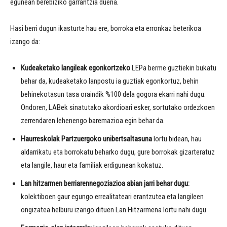
egunean berebiziko garrantzia duena.
Hasi berri dugun ikasturte hau ere, borroka eta erronkaz beterikoa
izango da:
Kudeaketako langileak egonkortzeko
LEPa berme guztiekin bukatu
behar da, kudeaketako lanpostu ia guztiak egonkortuz, behin
behinekotasun tasa oraindik %100 dela gogora ekarri nahi dugu.
Ondoren, LABek sinatutako akordioari esker, sortutako ordezkoen
zerrendaren lehenengo baremazioa egin behar da.
Haurreskolak Partzuergoko unibertsaltasuna
lortu bidean, hau
aldarrikatu eta borrokatu beharko dugu, gure borrokak gizarteratuz
eta langile, haur eta familiak erdigunean kokatuz.
Lan hitzarmen berriarennegoziazioa abian jarri behar dugu:
kolektiboen gaur egungo errealitateari erantzutea eta langileen
ongizatea helburu izango dituen Lan Hitzarmena lortu nahi dugu.