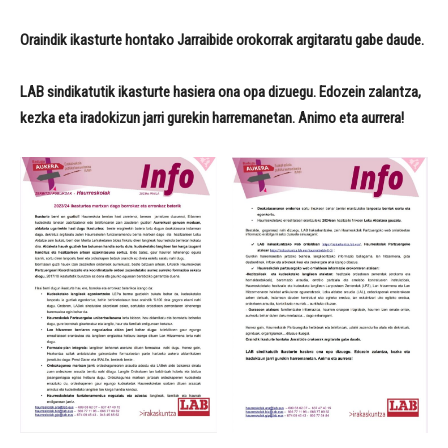
Oraindik ikasturte hontako Jarraibide orokorrak argitaratu gabe daude.
LAB sindikatutik ikasturte hasiera ona opa dizuegu. Edozein zalantza,
kezka eta iradokizun jarri gurekin harremanetan. Animo eta aurrera!