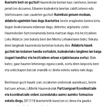
Ikasturte berri on guztioi!
Haurreskola berrian hasi zaretenoi, berean
jarraitzen duzuenoi, Eibarren kudeaketa lanetan zabiltzatenoi edo
telefonoaren zain zaudeten guztioi!
A
urreikusi genuen moduan,
aldaketa ugarirekin
hasi dugu ikasturtea
:
beste eragileekin batera lortu
dugun doakotasuna indarrean dago, dekretuz argitaratu zuten
Haurreskolen funtzionamendu berria martxan dago eta hezitzaileen
Leku Aldatze zein bukatu berri den Meritu Lehiaketaren bidez finkatu
diren langileak haurreskola berrietan kokatu dira.
Aldaketa hauek
guztiek
lan bolumen handia sortu
dute, kudeaketako langileen
lan karga
izugarri handituz eta
hezitzaileen artean
ezjakintasuna sortuz.
Bide
batez, gaur haurren lehenengo eguna izanik, sortu diren lanpostu berri
eta ordezkapen batzuk oraindik ez direla esleitu salatu nahi dugu.
Berritasun guzti hauek izan zezaketen ondorioak aurreikusiz, beste
batzuen artean, LABetik Haurreskolak
Partzuergoari Koordinatzaile
eta koordinatzaile ordeei
zuzendutako aurrez aurreko formazioa
eskatu diogu,
2017/18 ikasturtetik burutzen ez dena eta gaurko