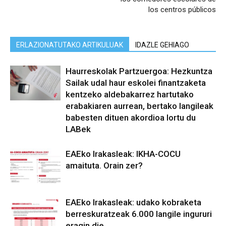
los centros públicos
ERLAZIONATUTAKO ARTIKULUAK
IDAZLE GEHIAGO
Haurreskolak Partzuergoa: Hezkuntza
Sailak udal haur eskolei finantzaketa
kentzeko aldebakarrez hartutako
erabakiaren aurrean, bertako langileak
babesten dituen akordioa lortu du
LABek
EAEko Irakasleak: IKHA-COCU
amaituta. Orain zer?
EAEko Irakasleak: udako kobraketa
berreskuratzeak 6.000 langile ingururi
eragin die