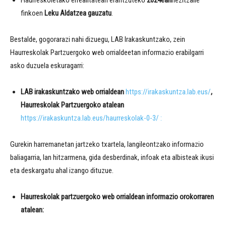
Haurreskoletako errealitateari erantzuteko
2024ean
hezitzaile
finkoen
Leku Aldatzea gauzatu
.
Bestalde, gogorarazi nahi dizuegu, LAB Irakaskuntzako, zein
Haurreskolak Partzuergoko web orrialdeetan informazio erabilgarri
asko duzuela eskuragarri:
LAB irakaskuntzako web orrialdean
https://irakaskuntza.lab.eus/
,
Haurreskolak Partzuergoko atalean
https://irakaskuntza.lab.eus/haurreskolak-0-3/ :
Gurekin harremanetan jartzeko txartela, langileontzako informazio
baliagarria, lan hitzarmena, gida desberdinak, infoak eta albisteak ikusi
eta deskargatu ahal izango dituzue.
Haurreskolak partzuergoko web orrialdean
informazio orokorraren
atalean: