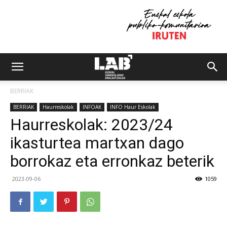
BERRIAK
BERRIAK
Haurreskolak
INFOAK
INFO Haur Eskolak
Haurreskolak: 2023/24
ikasturtea martxan dago
borrokaz eta erronkaz beterik
2023-09-06
1059