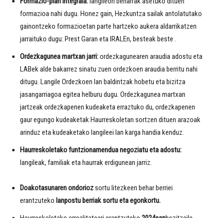
Formazio-plan integrala:
langileon beharrak asetuko dituen
formazioa nahi dugu. Honez gain, Hezkuntza sailak antolatutako
gainontzeko formazioetan parte hartzeko aukera aldarrikatzen
jarraituko dugu: Prest Garan eta IRALEn, besteak beste .
Ordezkagunea martxan jarri:
ordezkagunearen araudia adostu eta
LABek alde bakarrez sinatu zuen ordezkoen araudia berritu nahi
ditugu. Langile Ordezkoen lan baldintzak hobetu eta bizitza
jasangarriagoa egitea helburu dugu. Ordezkagunea martxan
jartzeak ordezkapenen kudeaketa erraztuko du, ordezkapenen
gaur egungo kudeaketak Haurreskoletan sortzen dituen arazoak
arinduz eta kudeaketako langileei lan karga handia kenduz.
Haurreskoletako funtzionamendua negoziatu eta adostu:
langileak, familiak eta haurrak erdigunean jarriz.
Doakotasunaren ondorioz
sortu litezkeen behar berriei
erantzuteko
lanpostu berriak sortu eta egonkortu.