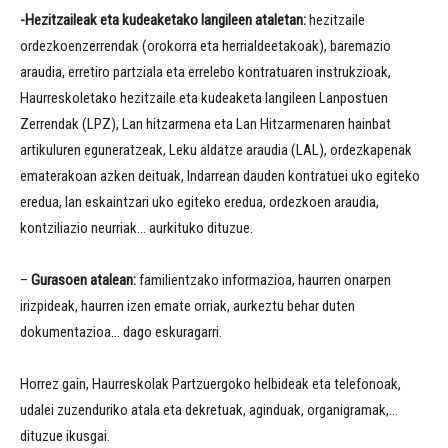
-Hezitzaileak eta kudeaketako
langileen
ataletan:
hezitzaile
ordezkoenzerrendak (orokorra eta herrialdeetakoak), baremazio
araudia, erretiro partziala eta errelebo kontratuaren instrukzioak,
Haurreskoletako hezitzaile eta kudeaketa langileen Lanpostuen
Zerrendak (LPZ), Lan hitzarmena eta Lan Hitzarmenaren hainbat
artikuluren eguneratzeak, Leku aldatze araudia (LAL), ordezkapenak
ematerakoan azken deituak, Indarrean dauden kontratuei uko egiteko
eredua, lan eskaintzari uko egiteko eredua, ordezkoen araudia,
kontziliazio neurriak… aurkituko dituzue.
–
Gurasoen atalean:
familientzako informazioa, haurren onarpen
irizpideak, haurren izen emate orriak, aurkeztu behar duten
dokumentazioa… dago eskuragarri.
Horrez gain, Haurreskolak Partzuergoko helbideak eta telefonoak,
udalei zuzenduriko atala eta dekretuak, aginduak, organigramak,…
dituzue ikusgai.