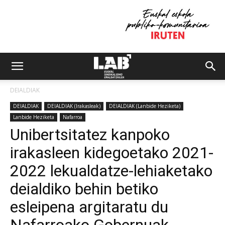
DEIALDIAK
DEIALDIAK
DEIALDIAK (Irakasleak)
DEIALDIAK (Lanbide Heziketa)
Lanbide Heziketa
Nafarroa
Unibertsitatez kanpoko
irakasleen kidegoetako 2021-
2022 lekualdatze-lehiaketako
deialdiko behin betiko
esleipena argitaratu du