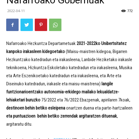
Nafarroako Gobernuak
2022-04-11
772
Nafarroako Hezkuntza Departametuak
2021-2022ko
Unibertsitatez
kanpoko irakasleen kidegoetako
(Maisu-maistren kidegoa, Bigarren
Hezkuntzako katedradun eta irakasleena, Lanbide Heziketako irakasle
teknikoena, Hizkuntza Eskoletako katedradun eta irakasleena, Musika
eta Arte Eszenikoetako katedradun eta irakasleena, eta Arte eta
Diseinuko katedradun, irakasle eta maisu-maistrena)
langile
funtzionarioentzako autonomia-erkidego mailako lekualdatze-
lehiaketari buruzko
75/2022 eta 76/2022 Ebazpenak, apirilaren 7koak,
destinoen behin betiko esleipena
onartzen duena eta parte-hartzaileen
eta puntuazioen behin betiko zerrendak argitaratzen dituenak
,
argitaratu ditu.