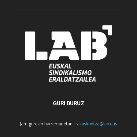
GURI BURUZ
Jarri gurekin harremanetan:
irakaskuntza@lab.eus