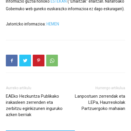
Informazio guztia honoko
ESTEKAN
(“Emaitzak” erlaitzan. Nafarroako
Gobernuko web guneko euskarazko informazioa ez dago eskuragarri).
Jatorrizko informazioa:
HEMEN
Aurreko artikulu
Hurrengo artikulua
EAEko Hezkuntza Publikako
Lanpostuen zerrendak eta
irakasleen zerrenden eta
LEPa, Haurreskolak
zerbitzu eginkizunen inguruko
Partzuergoko mahaian
azken berriak