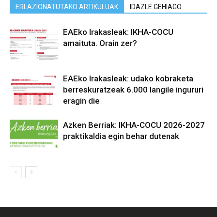
ERLAZIONATUTAKO ARTIKULUAK
IDAZLE GEHIAGO
EAEko Irakasleak: IKHA-COCU
amaituta. Orain zer?
EAEko Irakasleak: udako kobraketa
berreskuratzeak 6.000 langile ingururi
eragin die
Azken Berriak: IKHA-COCU 2026-2027
praktikaldia egin behar dutenak