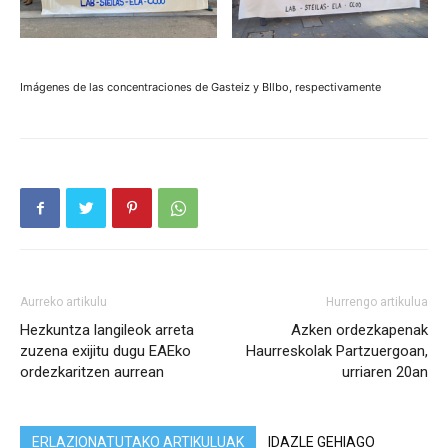
Imágenes de las concentraciones de Gasteiz y BIlbo, respectivamente
Aurreko artikulu
Hurrengo artikulua
Hezkuntza langileok arreta
Azken ordezkapenak
zuzena exijitu dugu EAEko
Haurreskolak Partzuergoan,
ordezkaritzen aurrean
urriaren 20an
ERLAZIONATUTAKO ARTIKULUAK
IDAZLE GEHIAGO