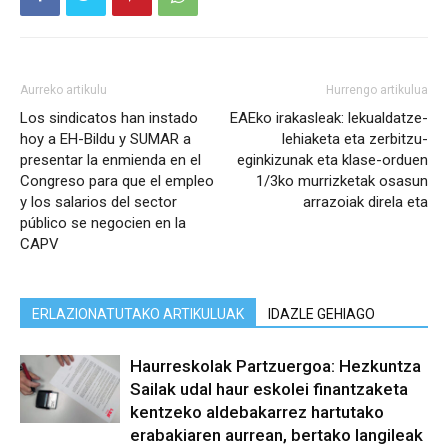
Aurreko artikulu
Hurrengo artikulua
Los sindicatos han instado
EAEko irakasleak: lekualdatze-
hoy a EH-Bildu y SUMAR a
lehiaketa eta zerbitzu-
presentar la enmienda en el
eginkizunak eta klase-orduen
Congreso para que el empleo
1/3ko murrizketak osasun
y los salarios del sector
arrazoiak direla eta
público se negocien en la
CAPV
ERLAZIONATUTAKO ARTIKULUAK
IDAZLE GEHIAGO
Haurreskolak Partzuergoa: Hezkuntza
Sailak udal haur eskolei finantzaketa
kentzeko aldebakarrez hartutako
erabakiaren aurrean, bertako langileak