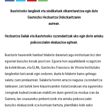
Ikastetxeko langileek eta sindikatuek elkarretaratzea egin dute
Gasteizko Hezkuntza Ordezkaritzaren
aurrean.
Hezkuntza Sailak eta ikastetxeko zuzendaritzak uko egin diote arrisku
psikosozialen ebaluazioa egiteari.
Ikasturte hasieratik hainbat hilabete daramatzagu institutuan bizi den
egoerari buruzko kexak jasotzen. Egoera hori aspaldidanik ezagutzen
da kolektiboan, eta ELAk, Gasteizko Francisco de Vitoria Institutuko
langileekin batzarrak egin ondoren, duela bi hilabete baino gehiago
salatu zuen jendaurrean. Salaketa horren arrazoi nagusia zuzendaritza-
taldearen zati batek bere klaustroarekin tratatzerakoan eta eguneroko
zereginak kudeatzerakoan erabiltzen duen gerentzia-modua izan da.
Gainera, lan-osasuneko prebentziorik eta arrisku psikosozialei
buruzko ebaluaziorik eza kontuan hartuta, plantillako kide asko