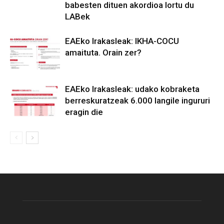
babesten dituen akordioa lortu du
LABek
EAEko Irakasleak: IKHA-COCU
amaituta. Orain zer?
EAEko Irakasleak: udako kobraketa
berreskuratzeak 6.000 langile ingururi
eragin die