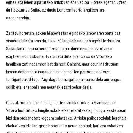
egitea eta lehen aipatutako arriskuen ebaluazioa. Horrek agerian uzten
du Hezkuntza Sailak ez duela konpromisorik langileen lan-
osasunarekin.
Zentzu horretan, azken hilabeteetan egindako lanketaren parte bat
sinadura bilketa izan da. Hala, 50 langile baino gehiagok Hezkuntza
Sailari lan osasuna bermatzeko behar diren neurriak ezartzeko
exijitzen zion dokumentua sinatu dute. Francisco de Vitoriako
langileen zati nabarmen bat da hori. Gainera, gaur egun institutuan
lanean dauden eta iraganean lan egin duten pertsona askoren
testigantzak ditugu. Argi dago beraz gatazka hau ez dela aurtengoa
soilik eta lehenbailehen neurriak ezarri behar direla.
Gauzak horrela, deialdia egin duten sindikatuok eta Francisco de
Vitoria Institutuko langile askok elkarretaratzea egin dugu ikastetxean
bizi den prekarietate-egoera salatzeko. Arrisku psikosozialak berehala
ebaluatzea eta lan-giroa hobetzeko neurri egokiak hartzea eskatzen