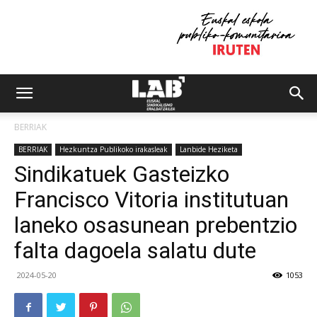
BERRIAK
BERRIAK
Hezkuntza Publikoko irakasleak
Lanbide Heziketa
Sindikatuek Gasteizko
Francisco Vitoria institutuan
laneko osasunean prebentzio
falta dagoela salatu dute
2024-05-20
1053