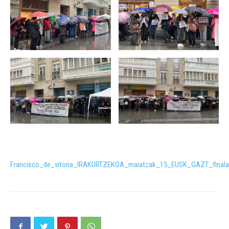
Francisco_de_vitoria_IRAKURTZEKOA_maiatzak_15_EUSK_GAZT_final