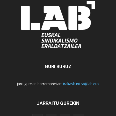
GURI BURUZ
Jarri gurekin harremanetan:
irakaskuntza@lab.eus
JARRAITU GUREKIN