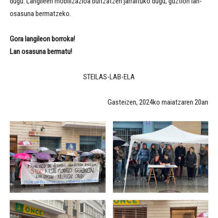
dugu. Langileen mobilizazioa bultzatzen jarraituko dugu, guztion lan-
osasuna bermatzeko.
Gora langileon borroka!
Lan osasuna bermatu!
STEILAS-LAB-ELA
Gasteizen, 2024ko maiatzaren 20an