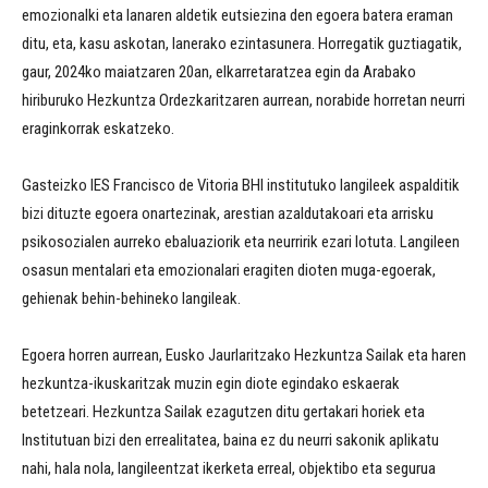
emozionalki eta lanaren aldetik eutsiezina den egoera batera eraman
ditu, eta, kasu askotan, lanerako ezintasunera. Horregatik guztiagatik,
gaur, 2024ko maiatzaren 20an, elkarretaratzea egin da Arabako
hiriburuko Hezkuntza Ordezkaritzaren aurrean, norabide horretan neurri
eraginkorrak eskatzeko.
Gasteizko IES Francisco de Vitoria BHI institutuko langileek aspalditik
bizi dituzte egoera onartezinak, arestian azaldutakoari eta arrisku
psikosozialen aurreko ebaluaziorik eta neurririk ezari lotuta. Langileen
osasun mentalari eta emozionalari eragiten dioten muga-egoerak,
gehienak behin-behineko langileak.
Egoera horren aurrean, Eusko Jaurlaritzako Hezkuntza Sailak eta haren
hezkuntza-ikuskaritzak muzin egin diote egindako eskaerak
betetzeari. Hezkuntza Sailak ezagutzen ditu gertakari horiek eta
Institutuan bizi den errealitatea, baina ez du neurri sakonik aplikatu
nahi, hala nola, langileentzat ikerketa erreal, objektibo eta segurua