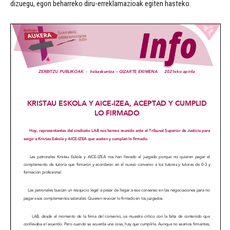
dizuegu, egon beharreko diru-erreklamazioak egiten hasteko.