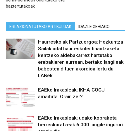
behin-behinean onartutako eta
baztertutakoak
ERLAZIONATUTAKO ARTIKULUAK
IDAZLE GEHIAGO
Haurreskolak Partzuergoa: Hezkuntza
Sailak udal haur eskolei finantzaketa
kentzeko aldebakarrez hartutako
erabakiaren aurrean, bertako langileak
babesten dituen akordioa lortu du
LABek
EAEko Irakasleak: IKHA-COCU
amaituta. Orain zer?
EAEko Irakasleak: udako kobraketa
berreskuratzeak 6.000 langile ingururi