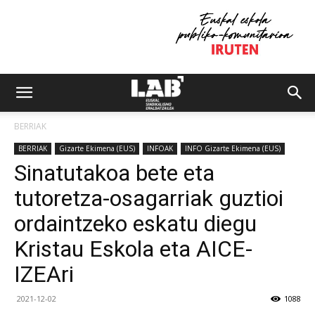
BERRIAK
BERRIAK
Gizarte Ekimena (EUS)
INFOAK
INFO Gizarte Ekimena (EUS)
Sinatutakoa bete eta
tutoretza-osagarriak guztioi
ordaintzeko eskatu diegu
Kristau Eskola eta AICE-
IZEAri
2021-12-02
1088