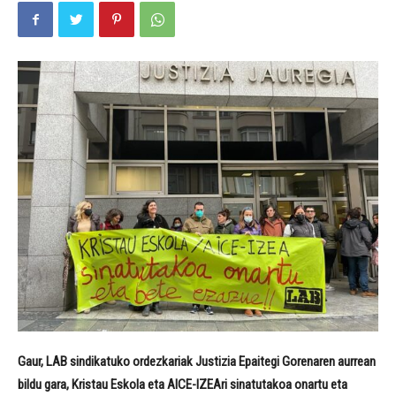
Gaur, LAB sindikatuko ordezkariak Justizia Epaitegi Gorenaren aurrean
bildu gara, Kristau Eskola eta AICE-IZEAri sinatutakoa onartu eta