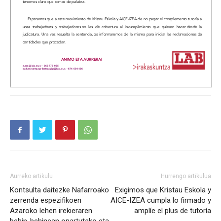
Aurreko artikulu
Hurrengo artikulua
Kontsulta daitezke Nafarroako
Exigimos que Kristau Eskola y
zerrenda espezifikoen
AICE-IZEA cumpla lo firmado y
Azaroko lehen irekieraren
amplíe el plus de tutoría