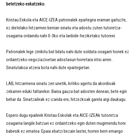
betetzeko eskatzeko.
Kristau Eskola eta AICE-IZEA patronalek epaitegira eraman gaituzte,
ez dietelako hitzarmen berrian sinatu eta adostu zuten tutoretza-
osagarria ordaindu nahi 0-3ko eta lanbide-heziketako tutoreei.
Patronalek lege zirrikitu bat bilatu nahi dute soldata osagarri horiek ez
ordaintzeko negoziazioetan adostasun horretara iritsi arren .
Sinatutakoa atzera bota nahi dute epaitegietan.
LAB, hitzarmena sinatu zen unetik, kritiko agertu da akordioak
zekarren eduki faltarekin. Baina gauza bat adosten denean, bete egin
behar da. Sinatzaileak ez izanda ere, hitzezkoak garela argi daukagu.
Espero dugu epaileek Kristau Eskolak eta AICE-IZEAk tutoretza
osagarria langile batzuei ez ordaintzeko egin duten mugimendu honi
babesik ez ematea. Epaia ebatzi bezain laster, horren berri emango