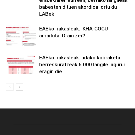
babesten dituen akordioa lortu du
LABek
EAEko Irakasleak: IKHA-COCU
amaituta. Orain zer?
EAEko Irakasleak: udako kobraketa
berreskuratzeak 6.000 langile ingururi
eragin die