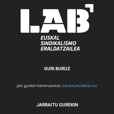
GURI BURUZ
Jarri gurekin harremanetan:
irakaskuntza@lab.eus
JARRAITU GUREKIN