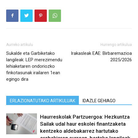
Aurreko artikulu
Hurrengo artikulua
Sukalde eta Garbiketako
Irakasleak EAE: Birbaremazioa
langileak: LEP merezimendu
2025/2026
lehiaketaren ondoriozko
finkotasunak irailaren 1ean
egingo dira
ERLAZIONATUTAKO ARTIKULUAK
IDAZLE GEHIAGO
Haurreskolak Partzuergoa: Hezkuntza
Sailak udal haur eskolei finantzaketa
kentzeko aldebakarrez hartutako
erabakiaren aurrean, bertako langileak