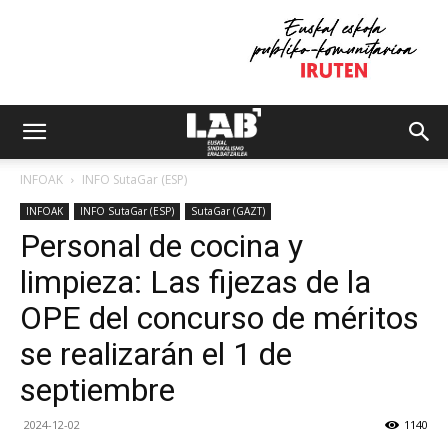
INFOAK
INFO SutaGar (ESP)
INFOAK
INFO SutaGar (ESP)
SutaGar (GAZT)
Personal de cocina y
limpieza: Las fijezas de la
OPE del concurso de méritos
se realizarán el 1 de
septiembre
2024-12-02
1140